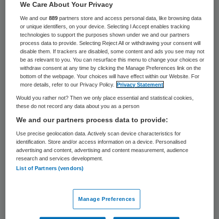
20 keer gelezen
We Care About Your Privacy
We and our
889
partners store and access personal data, like browsing data
or unique identifiers, on your device. Selecting I Accept enables tracking
In Pakistan heeft de politie een bende
technologies to support the purposes shown under we and our partners
kinderhandelaars opgerold. Ze
process data to provide. Selecting Reject All or withdrawing your consent will
disable them. If trackers are disabled, some content and ads you see may not
verhandelden baby’s voor duizenden euro’s.
be as relevant to you. You can resurface this menu to change your choices or
withdraw consent at any time by clicking the Manage Preferences link on the
Voor een jongen werd 6500 euro betaald,
bottom of the webpage. Your choices will have effect within our Website. For
more details, refer to our Privacy Policy.
Privacy Statement
aldus de politie. Voor een meisje vroegen de
Would you rather not? Then we only place essential and statistical cookies,
smokkelaars de helft van dit bedrag. Artsen
these do not record any data about you as a person
en verpleegsters waren bij de babyhandel
We and our partners process data to provide:
betrokken.
Use precise geolocation data. Actively scan device characteristics for
identification. Store and/or access information on a device. Personalised
advertising and content, advertising and content measurement, audience
De baby’s werden kort na de geboorte uit
research and services development.
List of Partners (vendors)
een ziekenhuis gestolen. Tijdens het
politieonderzoek kwamen gruwelijke details
naar buiten. Het lichaam van een overleden
Manage Preferences
baby werd verwisseld met dat van een