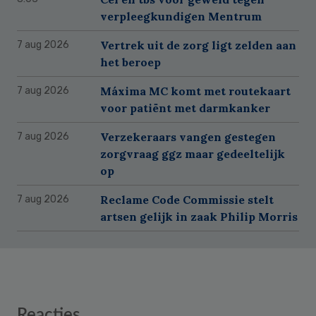
verpleegkundigen Mentrum
Vertrek uit de zorg ligt zelden aan
7 aug 2026
het beroep
Máxima MC komt met routekaart
7 aug 2026
voor patiënt met darmkanker
Verzekeraars vangen gestegen
7 aug 2026
zorgvraag ggz maar gedeeltelijk
op
Reclame Code Commissie stelt
7 aug 2026
artsen gelijk in zaak Philip Morris
Reader
Reacties