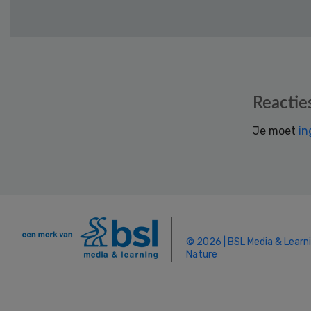
Reader
Reactie
Interactions
Je moet
in
© 2026 | BSL Media & Learn
Nature