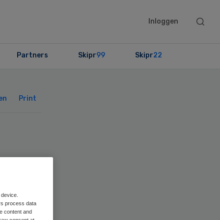
Searc
Inloggen
this
websit
Partners
Skipr
99
Skipr
22
Primary
Sidebar
en
Print
 device.
rs process data
me content and
raw consent at