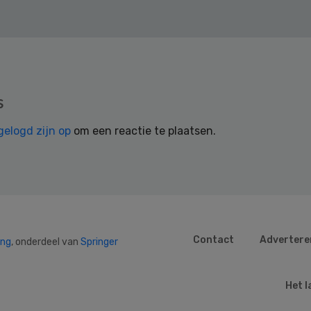
s
gelogd zijn op
om een reactie te plaatsen.
Contact
Advertere
ing
, onderdeel van
Springer
Het l