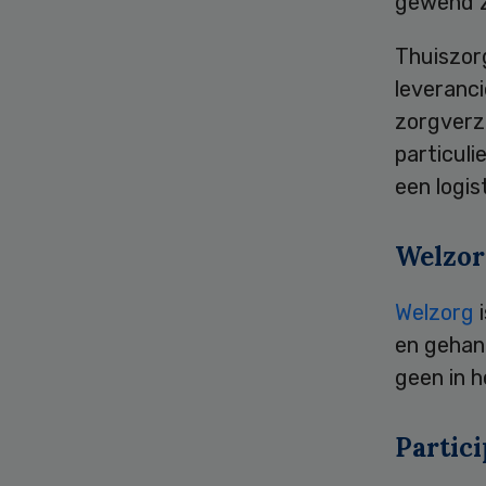
gewend z
Thuiszor
leveranci
zorgverz
particuli
een logis
Welzor
Welzorg
i
en gehan
geen in 
Partici