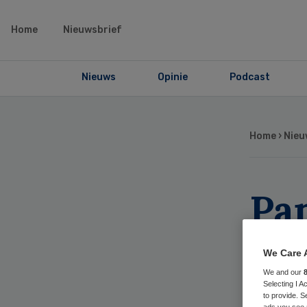
Home
Nieuwsbrief
Nieuws
Opinie
Podcast
Home
›
Nieu
Pa
sl
We Care 
We and our
Selecting I 
to provide. S
ads you see 