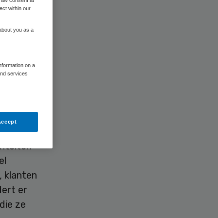
ect within our
 about you as a
he
information on a
and services
Accept
viteiten
el
, klanten
ert er
die ze