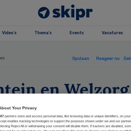
Video’s
Thema’s
Events
Vacatures
ws
Opslaan
Reageer nu
Del
ntein en Welzorg
aan handen ineen
About Your Privacy
887
partners store and access personal data, like browsing data or unique identifiers, on your
Accept enables tracking technologies to support the purposes shown under we and our partne
electing Reject All or withdrawing your consent will disable them. If trackers are disabled, so
may not be as relevant to you. You can resurface this menu to change your choices or withd