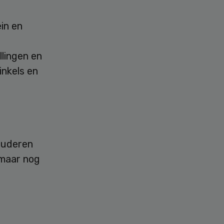
in en
lingen en
inkels en
 ouderen
 maar nog