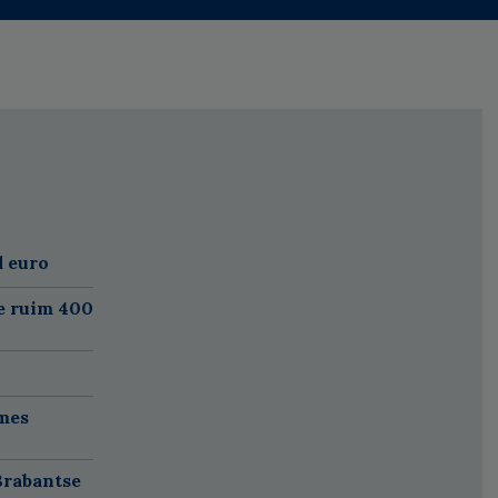
d euro
e ruim 400
mes
Brabantse