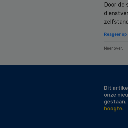
Door de 
dienstver
zelfstand
Reageer op d
Meer over:
Secondary
Sidebar
Dit artike
onze nie
gestaan.
hoogte.