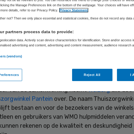
Skipr Redactie
28 maart 2012
,
08:16
46 keer gelezen
licking the Manage Preferences link on the bottom of the webpage. Your choices will have eff
more details, refer to our Privacy Policy.
Privacy Statement
her not? Then we only place essential and statistical cookies, these do not record any data
gwinkel Pantein en Welzorg willen een strategisc
r partners process data to provide:
king aangaan. Op 6 maart hebben zij hiertoe een
eolocation data. Actively scan device characteristics for identification. Store and/or access 
erklaring getekend. Als alles goed is start de
onalised advertising and content, advertising and content measurement, audience research 
.
ing op 1 juli 2012.
ners (vendors)
orgwinkel Pantein
references
Reject All
I 
ader van de samenwerking neemt
Welzorg
alle acti
szorgwinkel Pantein
over. De naam Thuiszorgwink
lijft bestaan en voor de bezoekers van de winkels
itleen en gebruikers van WMO hulpmiddelen verand
j kunnen rekenen op de kwaliteit en deskundigheid 