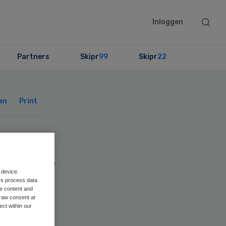
Searc
Inloggen
this
websit
Partners
Skipr
99
Skipr
22
Primary
Sidebar
en
Print
rium
op
 device.
rs process data
me content and
raw consent at
ect within our