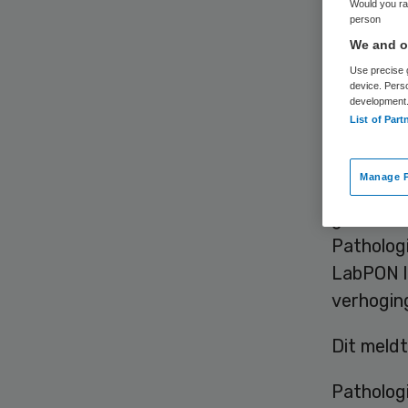
Would you rat
person
We and ou
Use precise g
device. Pers
development
List of Part
LabPON in
laborator
Manage P
Voortaan 
geëvaluee
Pathologi
LabPON le
verhoging
Dit meld
Pathologi