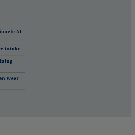
ionele AI-
re intake
ining
gen weer