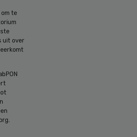
 om te
torium
tste
 uit over
 neerkomt
LabPON
rt
tot
in
een
org.