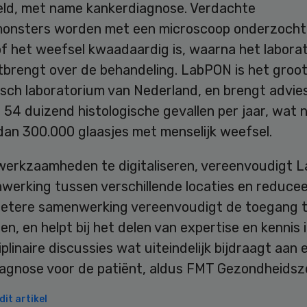
eld, met name kankerdiagnose. Verdachte
onsters worden met een microscoop onderzocht
of het weefsel kwaadaardig is, waarna het labora
itbrengt over de behandeling. LabPON is het groo
sch laboratorium van Nederland, en brengt advies
 54 duizend histologische gevallen per jaar, wat
dan 300.000 glaasjes met menselijk weefsel.
werkzaamheden te digitaliseren, vereenvoudigt 
werking tussen verschillende locaties en reducee
Betere samenwerking vereenvoudigt de toegang 
ten, en helpt bij het delen van expertise en kennis 
iplinaire discussies wat uiteindelijk bijdraagt aan 
iagnose voor de patiënt, aldus FMT Gezondheidsz
it artikel