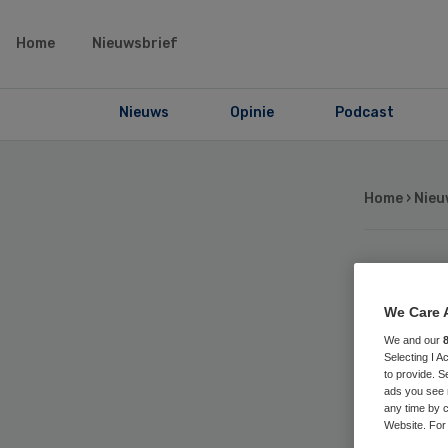
Home
Nieuwsbrief
Nieuws
Opinie
Podcast
Home
›
Nieu
Pa
We Care 
La
We and our
Selecting I 
to provide. S
dig
ads you see 
any time by c
Website. For 