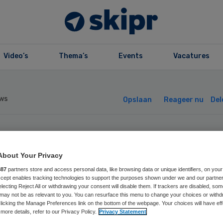
Video’s
Thema’s
Events
Vacatures
ws
Opslaan
Reageer nu
Del
thologielaborato
About Your Privacy
bPON stapt over 
887
partners store and access personal data, like browsing data or unique identifiers, on your
Accept enables tracking technologies to support the purposes shown under we and our partne
electing Reject All or withdrawing your consent will disable them. If trackers are disabled, so
itale diagnose
may not be as relevant to you. You can resurface this menu to change your choices or withd
licking the Manage Preferences link on the bottom of the webpage. Your choices will have eff
more details, refer to our Privacy Policy.
Privacy Statement