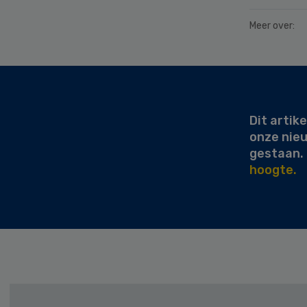
Meer over:
Secondary
Sidebar
Dit artike
onze nie
gestaan.
hoogte.