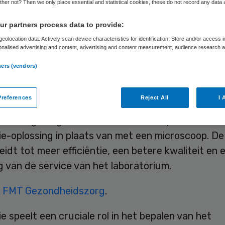
her not? Then we only place essential and statistical cookies, these do not record any data
r partners process data to provide:
Skipr Redactie
27 juli 2015
,
08:40
32 keer gelezen
eolocation data. Actively scan device characteristics for identification. Store and/or access 
onalised advertising and content, advertising and content measurement, audience research 
.
ners (vendors)
 Hengelo stapt als eerste klinische pathologisch
ium in de wereld volledig over op digitale diagnose
references
Reject All
I 
worden alle klinische histologie-casussen digitaa
rd en gediagnosticeerd met de Philips IntelliSite
e-oplossing in plaats van met een microscoop. De
idt tot meer efficiëntie, een betere kwaliteit en 
 van de service van het laboratorium.
t
FMT Gezondheidszorg
.
e speelt een cruciale rol in het bepalen van het