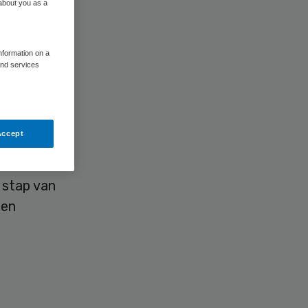
 about you as a
information on a
and services
.
Accept
l
 stap van
een