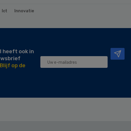
Ict
Innovatie
l heeft ook in
uwsbrief
Blijf op de