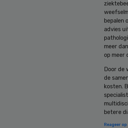
ziektebe
weefselm
bepalen 
advies u
pathologi
meer dan
op meer 
Door de 
de samen
kosten. 
specialis
multidisc
betere d
Reageer op d