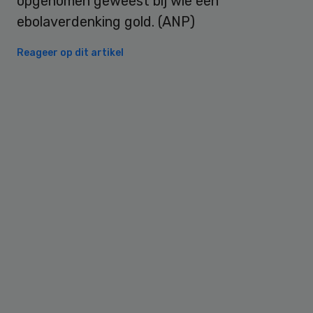
opgenomen geweest bij wie een
ebolaverdenking gold. (ANP)
Reageer op dit artikel
Primary
Sidebar