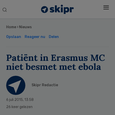
Search
this
Secondary
website
Sidebar
Home
›
Nieuws
Opslaan
Reageer nu
Delen
Patiënt in Erasmus MC
niet besmet met ebola
Skipr Redactie
6 juli 2015
,
13:58
26 keer gelezen