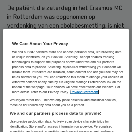
De patiënt die zaterdag in het Erasmus MC
in Rotterdam was opgenomen op
verdenking van een ebolabesmetting, is niet
geïnfecteerd met het vaak dodelijke virus.
Dat heeft een woordvoerder van het
We Care About Your Privacy
Rijksinstituut voor Volksgezondheid en
We and our
887
partners store and access personal data, like browsing data
or unique identifiers, on your device. Selecting I Accept enables tracking
Milieu (RIVM) maandag laten weten.
technologies to support the purposes shown under we and our partners
process data to provide. Selecting Reject All or withdrawing your consent will
disable them. If trackers are disabled, some content and ads you see may not
De man was zaterdag in het Bravis
be as relevant to you. You can resurface this menu to change your choices or
withdraw consent at any time by clicking the Manage Preferences link on the
Ziekenhuis in Roosendaal binnengekomen
bottom of the webpage. Your choices will have effect within our Website. For
met verschijnselen van ebola, waarna hij
more details, refer to our Privacy Policy.
Privacy Statement
Would you rather not? Then we only place essential and statistical cookies,
naar het Erasmus MC werd vervoerd. De
these do not record any data about you as a person
man is onlangs in een West-Afrikaans land
We and our partners process data to provide:
geweest. Hij had na terugkeer in Nederland
Use precise geolocation data. Actively scan device characteristics for
identification. Store and/or access information on a device. Personalised
ziekteverschijnselen ontwikkeld waarbij
advertising and content, advertising and content measurement, audience