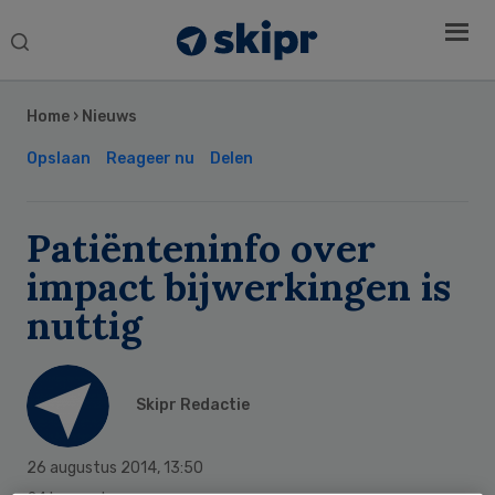
Search
this
Secondary
website
Sidebar
Home
›
Nieuws
Opslaan
Reageer nu
Delen
Patiënteninfo over
impact bijwerkingen is
nuttig
Skipr Redactie
26 augustus 2014
,
13:50