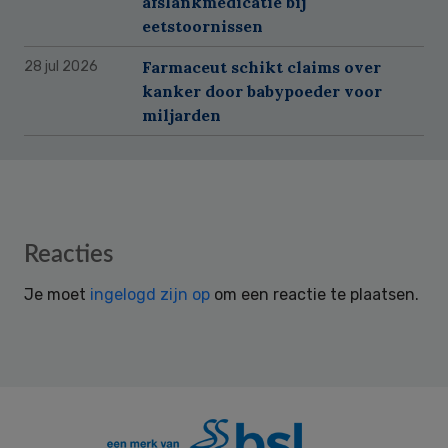
afslankmedicatie bij
eetstoornissen
Farmaceut schikt claims over
28 jul 2026
kanker door babypoeder voor
miljarden
Reader
Reacties
Interactions
Je moet
ingelogd zijn op
om een reactie te plaatsen.