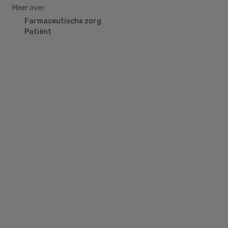
Meer over:
Farmaceutische zorg
Patiënt
Primary
Sidebar