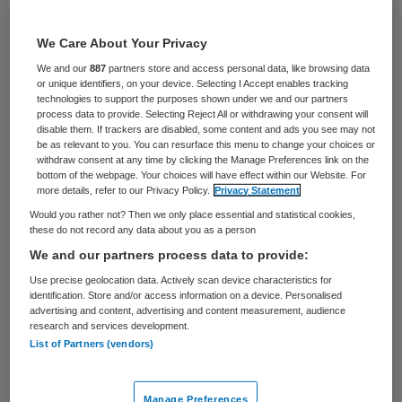
24 keer gelezen
We Care About Your Privacy
Patiënten beschrijven hele andere
We and our
887
partners store and access personal data, like browsing data
bijwerkingen bij een medicijn als
or unique identifiers, on your device. Selecting I Accept enables tracking
technologies to support the purposes shown under we and our partners
zorgprofessionals. Daarom is het nuttig dat
process data to provide. Selecting Reject All or withdrawing your consent will
disable them. If trackers are disabled, some content and ads you see may not
zij meldingen doen.
be as relevant to you. You can resurface this menu to change your choices or
withdraw consent at any time by clicking the Manage Preferences link on the
bottom of the webpage. Your choices will have effect within our Website. For
Dat schrijft het
Nederlands Tijdschrift voor
more details, refer to our Privacy Policy.
Privacy Statement
Geneeskunde
op basis van onderzoek in
Would you rather not? Then we only place essential and statistical cookies,
these do not record any data about you as a person
Pharmacoepidemiology and Drug Safety.
We and our partners process data to provide:
Professionals beschrijven klinische
Use precise geolocation data. Actively scan device characteristics for
gegevens, patiënten schrijven vooral over
identification. Store and/or access information on a device. Personalised
advertising and content, advertising and content measurement, audience
de impact op hun leven.
research and services development.
List of Partners (vendors)
Impact
Manage Preferences