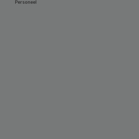
Personeel
Primary
Sidebar