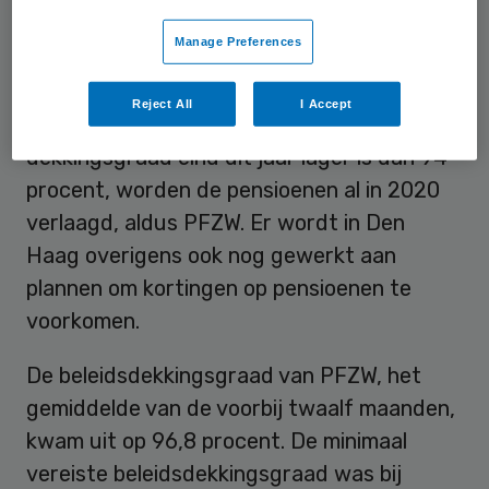
rentes bijna niet meer te voorkomen zijn. Of
Manage Preferences
er straks gekort moet worden hangt af van
het niveau van de graadmeters aan het
Reject All
I Accept
einde van dit jaar. Als de actuele
dekkingsgraad eind dit jaar lager is dan 94
procent, worden de pensioenen al in 2020
verlaagd, aldus PFZW. Er wordt in Den
Haag overigens ook nog gewerkt aan
plannen om kortingen op pensioenen te
voorkomen.
De beleidsdekkingsgraad van PFZW, het
gemiddelde van de voorbij twaalf maanden,
kwam uit op 96,8 procent. De minimaal
vereiste beleidsdekkingsgraad was bij