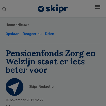
Search
this
Secondary
website
Sidebar
Home
›
Nieuws
Opslaan
Reageer nu
Delen
Pensioenfonds Zorg en
Welzijn staat er iets
beter voor
Skipr Redactie
15 november 2019
,
12:27