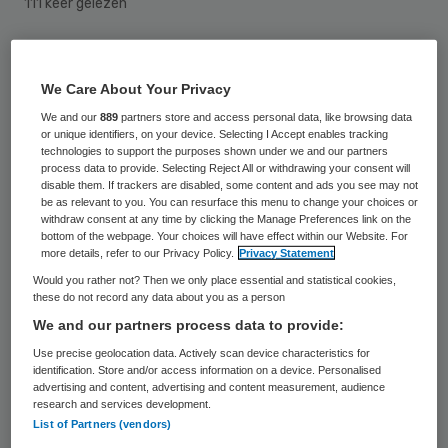
111 keer gelezen
Pensioenfonds Zorg en Welzijn (PFZW)
toonde in de maand oktober iets van
We Care About Your Privacy
herstel. De dekkingsgraad van het fonds
We and our
889
partners store and access personal data, like browsing data
or unique identifiers, on your device. Selecting I Accept enables tracking
steeg op maandbasis met 1,9 procentpunt
technologies to support the purposes shown under we and our partners
process data to provide. Selecting Reject All or withdrawing your consent will
tot 94,1 procent. De dekkingsgraad laat de
disable them. If trackers are disabled, some content and ads you see may not
be as relevant to you. You can resurface this menu to change your choices or
verhouding zien tussen aan de ene kant het
withdraw consent at any time by clicking the Manage Preferences link on the
bottom of the webpage. Your choices will have effect within our Website. For
vermogen van PFZW en aan de andere kant
more details, refer to our Privacy Policy.
Privacy Statement
de pensioenen die nu en in de toekomst
Would you rather not? Then we only place essential and statistical cookies,
moeten worden betaald.
these do not record any data about you as a person
We and our partners process data to provide:
Meerdere pensioenfondsen, waaronder
Use precise geolocation data. Actively scan device characteristics for
identification. Store and/or access information on a device. Personalised
PFZW, waarschuwden onlangs dat massale
advertising and content, advertising and content measurement, audience
research and services development.
pensioenverlagingen onder de huidige
List of Partners (vendors)
pensioenregels en met de extreem lage