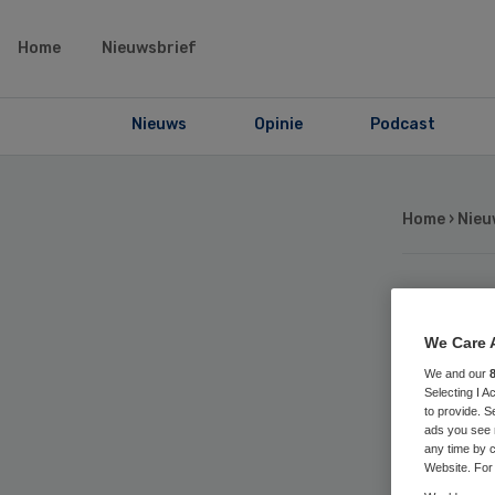
Home
Nieuwsbrief
Nieuws
Opinie
Podcast
Home
›
Nieu
Phi
We Care 
bo
We and our
Selecting I 
to provide. S
fr
ads you see 
any time by c
Website. For 