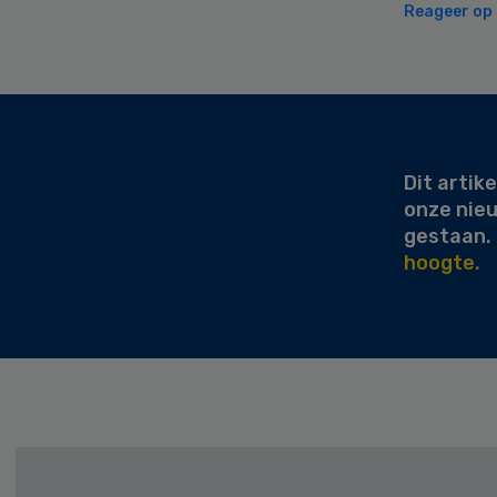
Reageer op d
Secondary
Sidebar
Dit artike
onze nie
gestaan.
hoogte.