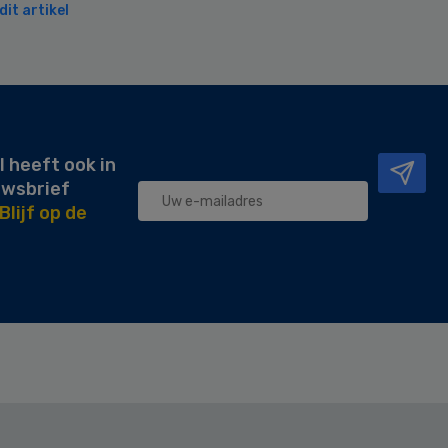
it artikel
l heeft ook in
uwsbrief
Blijf op de