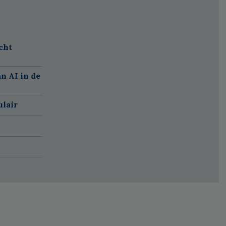
cht
n AI in de
ulair