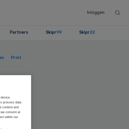
Searc
Inloggen
this
websit
Partners
Skipr
99
Skipr
22
Primary
Sidebar
en
Print
 device.
rs process data
me content and
raw consent at
ect within our