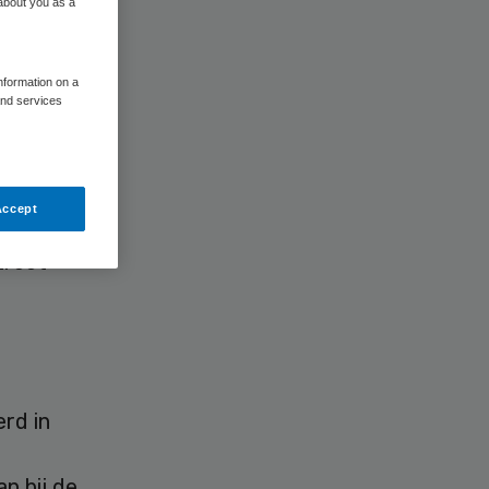
 about you as a
information on a
and services
ljoen
al in
Accept
ncern
treet
rd in
n bij de