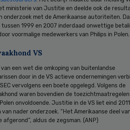
t ministerie van Justitie en deelde ook de result
rn onderzoek met de Amerikaanse autoriteiten. Da
t tussen 1999 en 2007 inderdaad onwettige betali
door voormalige medewerkers van Philips in Polen.
waakhond VS
 van een wet die omkoping van buitenlandse
arissen door in de VS actieve ondernemingen verb
 SEC vervolgens een boete opgelegd. Volgens de
khond waren bovendien de toezichtmaatregelen
n Polen onvoldoende. Justitie in de VS liet eind 20
en van nader onderzoek. “Het Amerikaanse deel va
ee afgerond”, aldus de zegsman. (ANP)