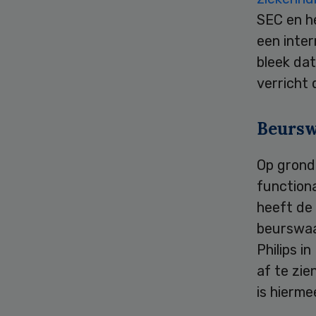
SEC en he
een inte
bleek da
verricht 
Beurs
Op grond
function
heeft de
beurswaa
Philips i
af te zi
is hierm