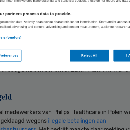
her not? Then we only place essential and statistical cookies, these do not record any data
r partners process data to provide:
Skipr Redactie
9 april 2013
,
09:42
37 keer gelezen
eolocation data. Actively scan device characteristics for identification. Store and/or access 
onalised advertising and content, advertising and content measurement, audience research 
.
ners (vendors)
etaalt in de Verenigde Staten een boete van 4,5 mi
 beurswaakhond SEC wegens een omkoopschanda
references
Reject All
I 
at heeft een woordvoerder van het elektronicaco
evestigd na een bericht in zakenkrant The Wall S
eld
l medewerkers van Philips Healthcare in Polen we
ngeklaagd wegens
illegale betalingen aan
isbestuurders
. Het bedrijf maakte daar melding va