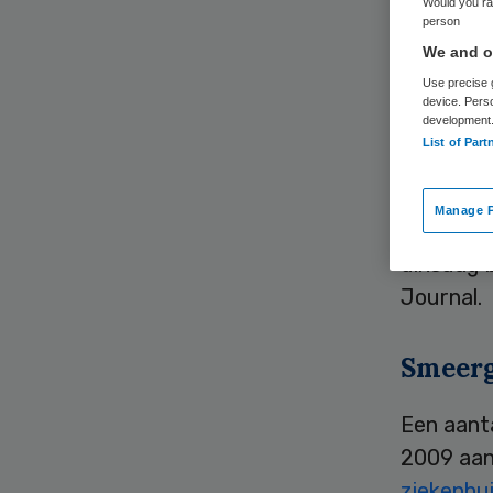
Would you rat
person
We and ou
Use precise g
device. Pers
development
List of Part
Philips b
euro aan
Manage P
Polen. D
dinsdag b
Journal.
Smeerg
Een aanta
2009 aa
ziekenhu