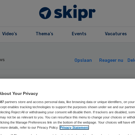
Video’s
Thema’s
Events
Vacatures
ws
Opslaan
Reageer nu
Del
lips betaalt VS
About Your Privacy
ete om Poolse
887
partners store and access personal data, like browsing data or unique identifiers, on your
Accept enables tracking technologies to support the purposes shown under we and our partne
electing Reject All or withdrawing your consent will disable them. If trackers are disabled, so
audezaak
may not be as relevant to you. You can resurface this menu to change your choices or withd
licking the Manage Preferences link on the bottom of the webpage. Your choices will have eff
more details, refer to our Privacy Policy.
Privacy Statement