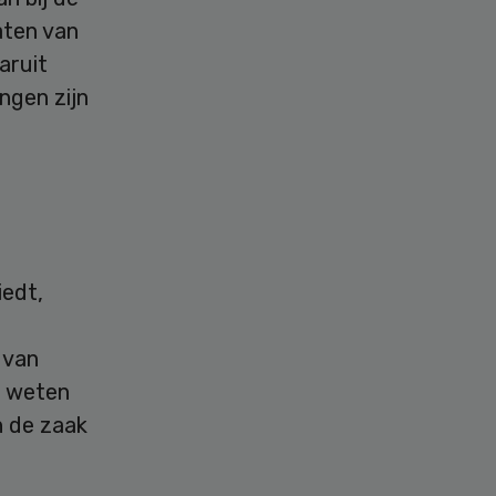
aten van
aruit
ngen zijn
iedt,
 van
11 weten
n de zaak