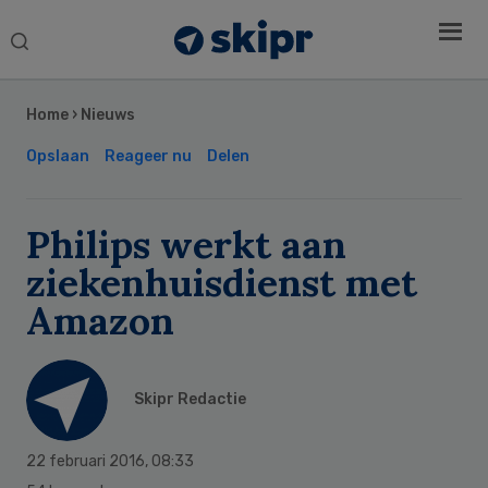
Search
this
Secondary
website
Sidebar
Home
›
Nieuws
Opslaan
Reageer nu
Delen
Philips werkt aan
ziekenhuisdienst met
Amazon
Skipr Redactie
22 februari 2016
,
08:33