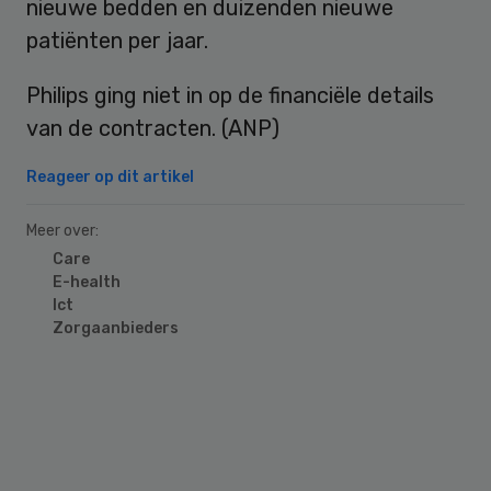
nieuwe bedden en duizenden nieuwe
patiënten per jaar.
Philips ging niet in op de financiële details
van de contracten. (ANP)
Reageer op dit artikel
Meer over:
Care
E-health
Ict
Zorgaanbieders
Primary
Sidebar