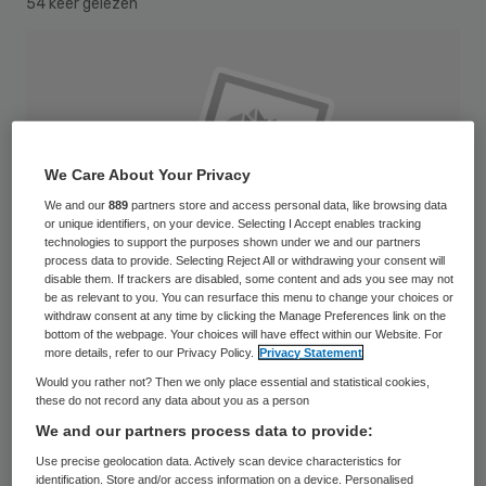
54 keer gelezen
We Care About Your Privacy
We and our
889
partners store and access personal data, like browsing data
or unique identifiers, on your device. Selecting I Accept enables tracking
technologies to support the purposes shown under we and our partners
process data to provide. Selecting Reject All or withdrawing your consent will
disable them. If trackers are disabled, some content and ads you see may not
be as relevant to you. You can resurface this menu to change your choices or
withdraw consent at any time by clicking the Manage Preferences link on the
bottom of the webpage. Your choices will have effect within our Website. For
more details, refer to our Privacy Policy.
Privacy Statement
Would you rather not? Then we only place essential and statistical cookies,
21.1.2016 ÄZ: Ärzte und modernste Technik  das gehört seit langem
these do not record any data about you as a person
unmittelbar zusammen. © adam121 / fotolia.com Ärzte Zeitung / App /
We and our partners process data to provide:
013D04 / 21.01.2016 Young female doctor touching icon of media screen
Use precise geolocation data. Actively scan device characteristics for
identification. Store and/or access information on a device. Personalised
Real-online-workflow (2016)