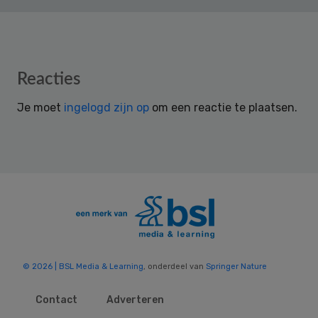
Reader
Reacties
Interactions
Je moet
ingelogd zijn op
om een reactie te plaatsen.
© 2026 | BSL Media & Learning
, onderdeel van
Springer Nature
Contact
Adverteren