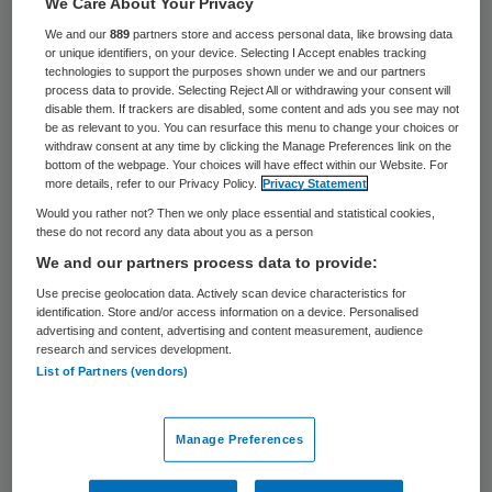
We Care About Your Privacy
De Zeeuwse ziekenhuizen ZorgSaam
We and our
889
partners store and access personal data, like browsing data
or unique identifiers, on your device. Selecting I Accept enables tracking
Zeeuws-Vlaanderen en het Admiraal De
technologies to support the purposes shown under we and our partners
Ruyter Ziekenhuis (ADRZ) willen hun
process data to provide. Selecting Reject All or withdrawing your consent will
disable them. If trackers are disabled, some content and ads you see may not
afdelingen voor hartzorg samenvoegen tot
be as relevant to you. You can resurface this menu to change your choices or
withdraw consent at any time by clicking the Manage Preferences link on the
één Platform Cardiologie Zeeland. Zij hopen
bottom of the webpage. Your choices will have effect within our Website. For
more details, refer to our Privacy Policy.
Privacy Statement
dit voor het eind van 2013 te realiseren. Dat
Would you rather not? Then we only place essential and statistical cookies,
meldt regiodagblad PZC.
these do not record any data about you as a person
We and our partners process data to provide:
Toekomst zorg Zeeland
Use precise geolocation data. Actively scan device characteristics for
identification. Store and/or access information on a device. Personalised
advertising and content, advertising and content measurement, audience
Dit heeft Philip Rademaker, cardioloog van
research and services development.
List of Partners (vendors)
ZorgSaam in Terneuzen en het Cardiologie
Centum Zeeland in Middelburg gezegd
Manage Preferences
tijdens het symposium over de
toekomst
van de zorg in Zeeland
.