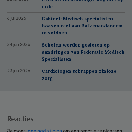
orde
Kabinet: Medisch specialisten
6 jul 2026
hoeven niet aan Balkenendenorm
te voldoen
Scholen werden gesloten op
24 jun 2026
aandringen van Federatie Medisch
Specialisten
Cardiologen schrappen zinloze
23 jun 2026
zorg
Reader
Reacties
Interactions
Je moet
ingelogd zijn op
om een reactie te plaatsen.