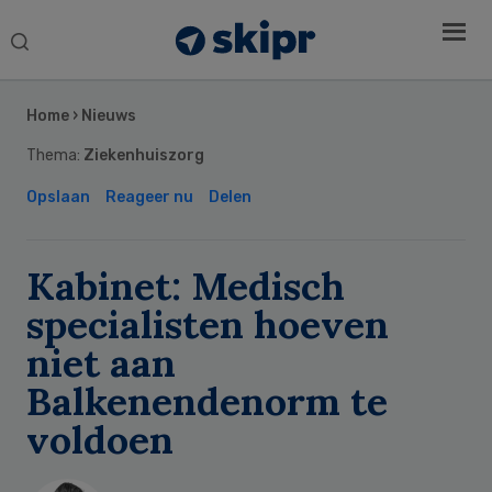
Search
this
Secondary
website
Sidebar
Home
›
Nieuws
Thema:
Ziekenhuiszorg
Opslaan
Reageer nu
Delen
Kabinet: Medisch
specialisten hoeven
niet aan
Balkenendenorm te
voldoen