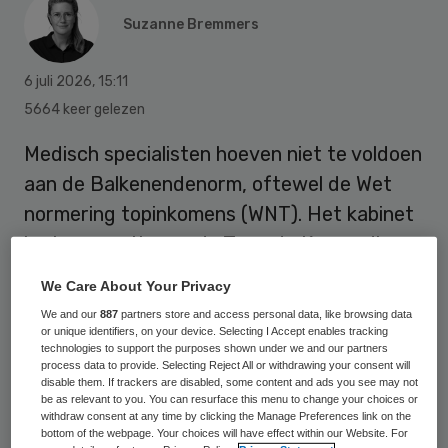
Suzanne Bremmers
6 juli 2026
,
15:11
5664 keer gelezen
Medisch specialisten hoeven niet te voldoen
aan de Balkenendenorm, oftewel de Wet
normering topinkomens (WNT). Het kabinet
legt een motie van de Tweede Kamer die
vraagt om het inkomen van specialisten in
We Care About Your Privacy
te perken, naast zich neer.
We and our
887
partners store and access personal data, like browsing data
or unique identifiers, on your device. Selecting I Accept enables tracking
technologies to support the purposes shown under we and our partners
process data to provide. Selecting Reject All or withdrawing your consent will
disable them. If trackers are disabled, some content and ads you see may not
be as relevant to you. You can resurface this menu to change your choices or
withdraw consent at any time by clicking the Manage Preferences link on the
bottom of the webpage. Your choices will have effect within our Website. For