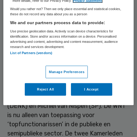
more details, refer to our Privacy Policy.
Privacy Statement
Would you rather not? Then we only place essential and statistical cookies,
these do not record any data about you as a person
We and our partners process data to provide:
Use precise geolocation data. Actively scan device characteristics for
identification. Store and/or access information on a device. Personalised
advertising and content, advertising and content measurement, audience
© bombermoon / Getty Images / iStock
research and services development.
List of Partners (vendors)
Dat blijkt
uit een brief
aan de Tweede
Kamer van de staatssecretaris van
Manage Preferences
Binnenlandse Zaken, Eric van der Burg
(VVD). De motie werd ingediend door
Reject All
I Accept
Tweede Kamerleden Stephan van Baarle
(DENK) en Michiel van Nispen (SP). De WNT
is nu alleen van toepassing voor
‘topfunctionarissen’ in de publieke en
semipublieke sector. De twee Kamerleden