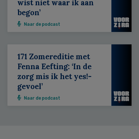
wist niet waar ik aan
begon’
Naar de podcast
171 Zomereditie met
Fenna Eefting: ‘In de
zorg mis ik het yes!-
gevoel’
Naar de podcast