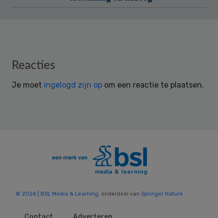
Reader
Reacties
Interactions
Je moet
ingelogd zijn op
om een reactie te plaatsen.
© 2026 | BSL Media & Learning
, onderdeel van
Springer Nature
Contact
Adverteren