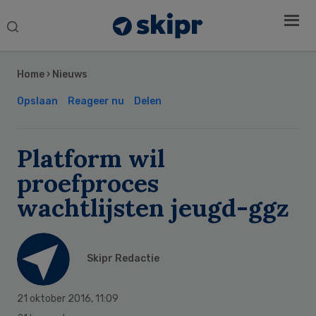
Search
this
Secondary
website
Sidebar
Home
›
Nieuws
Opslaan
Reageer nu
Delen
Platform wil
proefproces
wachtlijsten jeugd-ggz
Skipr Redactie
21 oktober 2016
,
11:09