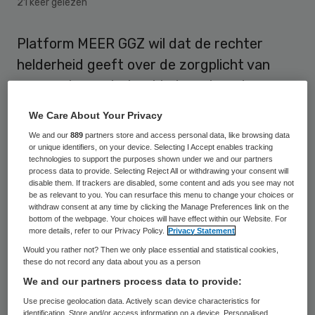
21 keer gelezen
Platform MEER GGZ wil dat de rechter
helderheid geeft over de zorgplicht van
gemeentes op het gebied van jeugd-ggz.
Het roept ouders op om zich te melden als
We Care About Your Privacy
kinderen de dupe worden van lokale
We and our
889
partners store and access personal data, like browsing data
wachtlijsten.
or unique identifiers, on your device. Selecting I Accept enables tracking
technologies to support the purposes shown under we and our partners
process data to provide. Selecting Reject All or withdrawing your consent will
Dat kan via een
meldpunt bij MEER GGZ
.
disable them. If trackers are disabled, some content and ads you see may not
be as relevant to you. You can resurface this menu to change your choices or
withdraw consent at any time by clicking the Manage Preferences link on the
bottom of the webpage. Your choices will have effect within our Website. For
Gemeenten
more details, refer to our Privacy Policy.
Privacy Statement
Would you rather not? Then we only place essential and statistical cookies,
these do not record any data about you as a person
Afgelopen weken waren verschillende
We and our partners process data to provide:
gemeenten in het nieuws omdat zij
Use precise geolocation data. Actively scan device characteristics for
dreigden de jeugdhulp te staken vanwege
identification. Store and/or access information on a device. Personalised