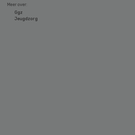
Meer over:
Ggz
Jeugdzorg
Primary
Sidebar