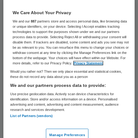
7 april 2020
,
13:38
2880 keer gelezen
We Care About Your Privacy
We and our
887
partners store and access personal data, like browsing data
Een zorginstelling in het oosten van
or unique identifiers, on your device. Selecting I Accept enables tracking
technologies to support the purposes shown under we and our partners
Nederland is het doelwit geweest van
process data to provide. Selecting Reject All or withdrawing your consent will
disable them. If trackers are disabled, some content and ads you see may not
buitenlandse fraudeurs. De politie roept
be as relevant to you. You can resurface this menu to change your choices or
zorginstellingen daarom op extra attent te
withdraw consent at any time by clicking the Manage Preferences link on the
bottom of the webpage. Your choices will have effect within our Website. For
zijn op deze zogeheten CEO-fraude,
more details, refer to our Privacy Policy.
Privacy Statement
waarbij de administratieve afdeling een
Would you rather not? Then we only place essential and statistical cookies,
these do not record any data about you as a person
factuur uit het buitenland krijgt die
We and our partners process data to provide:
afkomstig lijkt van de leiding van de eigen
Use precise geolocation data. Actively scan device characteristics for
organisatie. De zorginstelling ontdekte de
identification. Store and/or access information on a device. Personalised
advertising and content, advertising and content measurement, audience
oplichting voortijdig.
research and services development.
List of Partners (vendors)
Bij CEO-fraude proberen buitenlandse
Manage Preferences