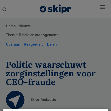
Search
this
Secondary
website
Sidebar
Home
›
Nieuws
Thema:
Beleid en management
Opslaan
Reageer nu
Delen
Politie waarschuwt
zorginstellingen voor
CEO-fraude
Skipr Redactie