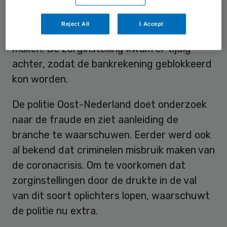
fraudeurs zich voor te doen als de leiding
van de organisatie die ze willen oplichten.
Reject All
I Accept
Ze vragen om grote sommen geld over te
maken. De zorginstelling kwam er tijdig
achter, zodat de bankrekening geblokkeerd
kon worden.
De politie Oost-Nederland doet onderzoek
naar de fraude en ziet aanleiding de
branche te waarschuwen. Eerder werd ook
al bekend dat criminelen misbruik maken van
de coronacrisis. Om te voorkomen dat
zorginstellingen door de drukte in de val
van dit soort oplichters lopen, waarschuwt
de politie nu extra.