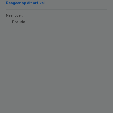
Reageer op dit artikel
Meer over:
Fraude
Primary
Sidebar