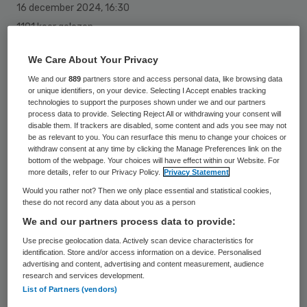
16 december 2024
,
16:30
1191 keer gelezen
Fleur Agema
was als oudgediende in de
We Care About Your Privacy
Tweede Kamer en vertrouweling van PVV-
We and our
889
partners store and access personal data, like browsing data
or unique identifiers, on your device. Selecting I Accept enables tracking
leider Wilders de gedoodverfde kandidaat
technologies to support the purposes shown under we and our partners
process data to provide. Selecting Reject All or withdrawing your consent will
voor het ministerschap op VWS. Ze kwam
disable them. If trackers are disabled, some content and ads you see may not
met grote ambities op haar post. Hoe vindt
be as relevant to you. You can resurface this menu to change your choices or
withdraw consent at any time by clicking the Manage Preferences link on the
u dat ze het tot nu toe doet?
bottom of the webpage. Your choices will have effect within our Website. For
more details, refer to our Privacy Policy.
Privacy Statement
Would you rather not? Then we only place essential and statistical cookies,
these do not record any data about you as a person
Laat weten wat u vindt door te reageren
We and our partners process data to provide:
op de
Zorgvisiepoll
van deze week.
Use precise geolocation data. Actively scan device characteristics for
identification. Store and/or access information on a device. Personalised
advertising and content, advertising and content measurement, audience
research and services development.
List of Partners (vendors)