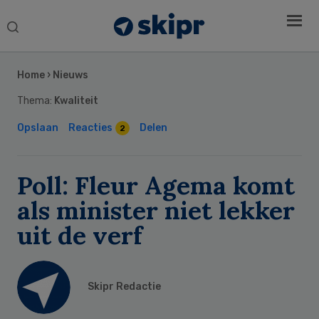
Search
this
Secondary
website
Sidebar
Home
›
Nieuws
Thema:
Kwaliteit
Opslaan
Reacties
Delen
2
Poll: Fleur Agema komt
als minister niet lekker
uit de verf
Skipr Redactie