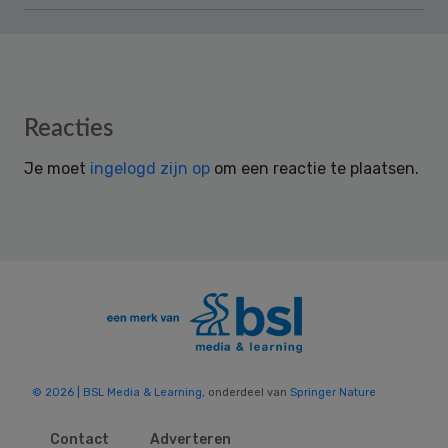
Reader
Reacties
Interactions
Je moet
ingelogd zijn op
om een reactie te plaatsen.
© 2026 | BSL Media & Learning
, onderdeel van
Springer Nature
Contact
Adverteren