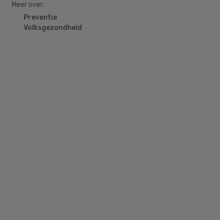
Meer over:
Preventie
Volksgezondheid
Primary
Sidebar