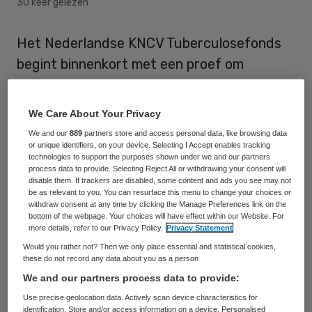
30 keer gelezen
Het Nederlandse KNCV Tuberculosefonds
begint binnenkort met een proef om
asielzoekers uit risicogebieden zoals
Somalië en Eritrea preventief te behandelen
We Care About Your Privacy
tegen tbc met een antibioticakuur. Het
We and our
889
partners store and access personal data, like browsing data
gaat om mensen die besmet zijn met
or unique identifiers, on your device. Selecting I Accept enables tracking
technologies to support the purposes shown under we and our partners
tuberculose, maar nog niet ziek zijn
process data to provide. Selecting Reject All or withdrawing your consent will
disable them. If trackers are disabled, some content and ads you see may not
geworden. Dat maakte Frank Cobelens,
be as relevant to you. You can resurface this menu to change your choices or
withdraw consent at any time by clicking the Manage Preferences link on the
hoogleraar en wetenschappelijk directeur
bottom of the webpage. Your choices will have effect within our Website. For
bij KNCV, woensdag bekend.
more details, refer to our Privacy Policy.
Privacy Statement
Would you rather not? Then we only place essential and statistical cookies,
these do not record any data about you as a person
“Migranten zullen getest worden op
We and our partners process data to provide:
infectie met tbc-bacillen en als dit wordt
Use precise geolocation data. Actively scan device characteristics for
aangetoond, krijgen zij een preventieve
identification. Store and/or access information on a device. Personalised