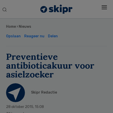
Search
this
Secondary
website
Sidebar
Home
›
Nieuws
Opslaan
Reageer nu
Delen
Preventieve
antibioticakuur voor
asielzoeker
Skipr Redactie
28 oktober 2015
,
15:08