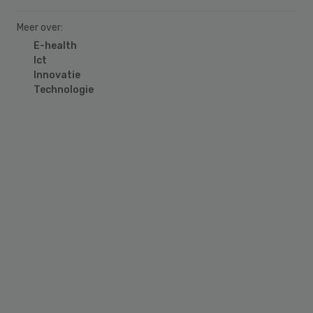
Meer over:
E-health
Ict
Innovatie
Technologie
Primary
Sidebar