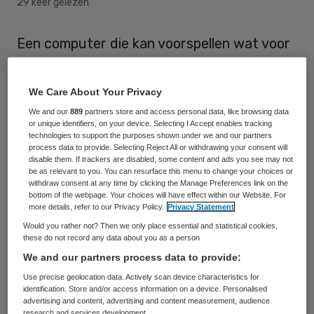
29 keer gelezen
Een computer die kan voorspellen wat voor
ziekte iemand in de toekomst krijgt. Voor de
ontwikkeling van dit systeem krijgt Wiro
We Care About Your Privacy
Niessen, hoogleraar Medische
We and our
889
partners store and access personal data, like browsing data
Beeldverwerking aan het Erasmus MC en
or unique identifiers, on your device. Selecting I Accept enables tracking
technologies to support the purposes shown under we and our partners
de TU Delft, de Simon Stevin Meester-prijs.
process data to provide. Selecting Reject All or withdrawing your consent will
disable them. If trackers are disabled, some content and ads you see may not
Dat is de grootste prijs voor technisch-
be as relevant to you. You can resurface this menu to change your choices or
withdraw consent at any time by clicking the Manage Preferences link on the
wetenschappelijk onderzoek in Nederland,
bottom of the webpage. Your choices will have effect within our Website. For
more details, refer to our Privacy Policy.
Privacy Statement
waaraan een bedrag van 500 duizend euro
Would you rather not? Then we only place essential and statistical cookies,
is verbonden.
these do not record any data about you as a person
We and our partners process data to provide:
Niessen richt zich met dat bedrag op de
Use precise geolocation data. Actively scan device characteristics for
verdere ontwikkeling van
identification. Store and/or access information on a device. Personalised
advertising and content, advertising and content measurement, audience
ziektevoorspellende computersystemen.
research and services development.