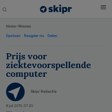
Search
this
Secondary
website
Sidebar
Home
›
Nieuws
Opslaan
Reageer nu
Delen
Prijs voor
ziektevoorspellende
computer
Skipr Redactie
8 juli 2015
,
07:25