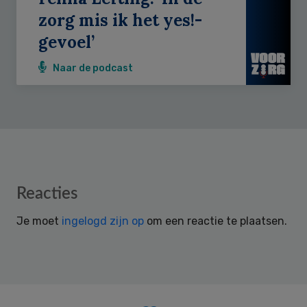
zorg mis ik het yes!-
gevoel’
Naar de podcast
Reader
Reacties
Interactions
Je moet
ingelogd zijn op
om een reactie te plaatsen.