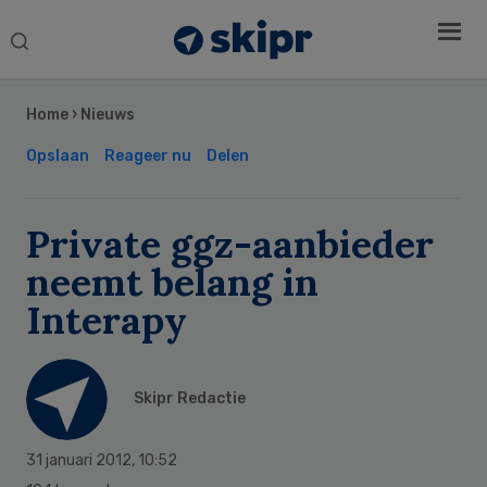
Search
this
Secondary
website
Sidebar
Home
›
Nieuws
Opslaan
Reageer nu
Delen
Private ggz-aanbieder
neemt belang in
Interapy
Skipr Redactie
31 januari 2012
,
10:52