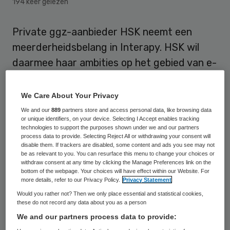
194 keer gelezen
Private ggz-aanbieder HSK neemt een
meerderheidsbelang in Interapy. HSK wil
daarmee haar ambities op het gebied van e-
health kracht bij zetten.
We Care About Your Privacy
Interapy is pionier op het gebied van het
We and our
889
partners store and access personal data, like browsing data
ontwikkelen en aanbieden van online zorg in
or unique identifiers, on your device. Selecting I Accept enables tracking
technologies to support the purposes shown under we and our partners
de geestelijke gezondheidszorg. Sinds 1999
process data to provide. Selecting Reject All or withdrawing your consent will
disable them. If trackers are disabled, some content and ads you see may not
biedt Interapy online geprotocolleerde
be as relevant to you. You can resurface this menu to change your choices or
behandelingen voor diverse psychische
withdraw consent at any time by clicking the Manage Preferences link on the
bottom of the webpage. Your choices will have effect within our Website. For
stoornissen in de tweedelijns GGZ aan.
more details, refer to our Privacy Policy.
Privacy Statement
Would you rather not? Then we only place essential and statistical cookies,
these do not record any data about you as a person
Overeenkomst
We and our partners process data to provide: