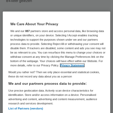
84 keer gelezen
Een miljoenentekort heeft er waarschijnlijk
toe geleid dat ggz-instelling Pro Persona
We Care About Your Privacy
bedden weghaalt uit haar dependance in
We and our
887
partners store and access personal data, like browsing data
or unique identifiers, on your device. Selecting I Accept enables tracking
Ede. De Gelderlander meldt dat op basis van
technologies to support the purposes shown under we and our partners
process data to provide. Selecting Reject All or withdrawing your consent will
informatie van ‘goed ingevoerde bronnen’.
disable them. If trackers are disabled, some content and ads you see may not
be as relevant to you. You can resurface this menu to change your choices or
withdraw consent at any time by clicking the Manage Preferences link on the
De locatie in Ede biedt ruimte voor acute
bottom of the webpage. Your choices will have effect within our Website. For
opname voor volwassenen. Er is een aparte
more details, refer to our Privacy Policy.
Privacy Statement
Would you rather not? Then we only place essential and statistical cookies,
afdeling voor ouderen met psychiatrische
these do not record any data about you as a person
en lichamelijke klachten. Volgens
de
We and our partners process data to provide:
Gelderlander
blijft de crisisdienst in Ede en
Use precise geolocation data. Actively scan device characteristics for
identification. Store and/or access information on a device. Personalised
zouden medewerkers er ambulant gaan
advertising and content, advertising and content measurement, audience
werken. Enkele tientallen bedden worden
research and services development.
List of Partners (vendors)
verhuisd naar andere locaties van Pro