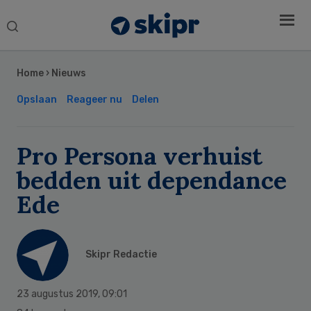
Search
this
Secondary
website
Sidebar
Home
›
Nieuws
Opslaan
Reageer nu
Delen
Pro Persona verhuist
bedden uit dependance
Ede
Skipr Redactie
23 augustus 2019
,
09:01