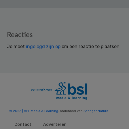
Reader
Reacties
Interactions
Je moet
ingelogd zijn op
om een reactie te plaatsen.
© 2026 | BSL Media & Learning
, onderdeel van
Springer Nature
Contact
Adverteren