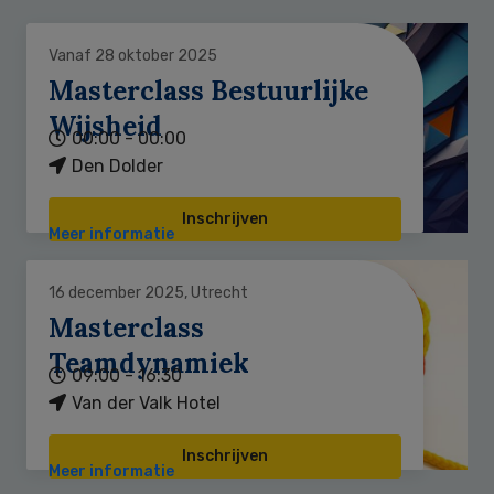
Vanaf 28 oktober 2025
Masterclass Bestuurlijke
Wijsheid
00:00 - 00:00
Den Dolder
Inschrijven
Meer informatie
16 december 2025, Utrecht
Masterclass
Teamdynamiek
09:00 - 16:30
Van der Valk Hotel
Inschrijven
Meer informatie