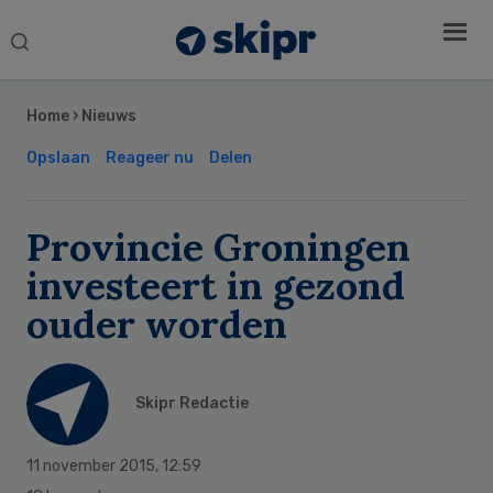
Search
this
Secondary
website
Sidebar
Home
›
Nieuws
Opslaan
Reageer nu
Delen
Provincie Groningen
investeert in gezond
ouder worden
Skipr Redactie
11 november 2015
,
12:59