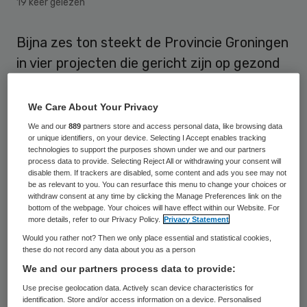
19 keer gelezen
Bijna zes ton steekt de Provincie Groningen
in vier projecten die gericht zijn op gezond
ouder worden. Dat meldt de provincie in
een persbericht.
We Care About Your Privacy
We and our
889
partners store and access personal data, like browsing data
De provincie investeert onder meer in een
or unique identifiers, on your device. Selecting I Accept enables tracking
technologies to support the purposes shown under we and our partners
bril met een camera en een projectielens.
process data to provide. Selecting Reject All or withdrawing your consent will
disable them. If trackers are disabled, some content and ads you see may not
Daarmee kunnen hulpverleners op afstand
be as relevant to you. You can resurface this menu to change your choices or
demente ouderen in de gaten kunnen
withdraw consent at any time by clicking the Manage Preferences link on the
bottom of the webpage. Your choices will have effect within our Website. For
houden. Dit is een project van Elsdon Health
more details, refer to our Privacy Policy.
Privacy Statement
in samenwerking met de Hanzehogeschool
Would you rather not? Then we only place essential and statistical cookies,
these do not record any data about you as a person
Groningen en Zorggroep Dignis en nog drie
We and our partners process data to provide:
zorginstellingen. Dit project kan rekenen op
Use precise geolocation data. Actively scan device characteristics for
150.000 euro subsidie.
identification. Store and/or access information on a device. Personalised