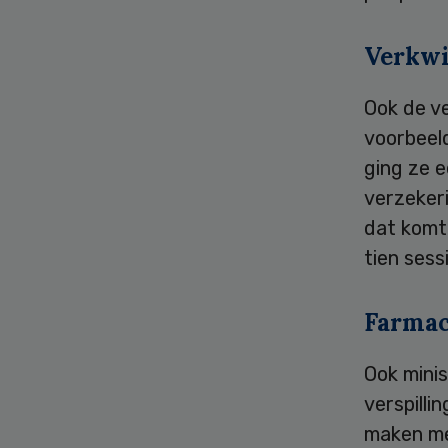
Verkwi
Ook de ve
voorbeeld
ging ze e
verzeker
dat komt 
tien sess
Farmac
Ook minis
verspilli
maken me