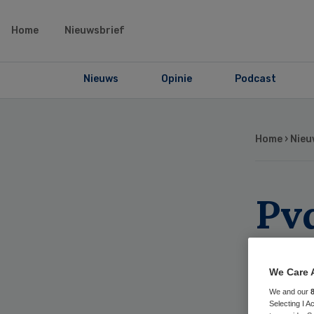
Home
Nieuwsbrief
Nieuws
Opinie
Podcast
Home
›
Nieu
Pv
teg
We Care 
zo
We and our
Selecting I 