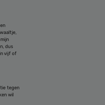
een
waaltje,
 mijn
n, dus
n vijf of
ctie tegen
ken wil