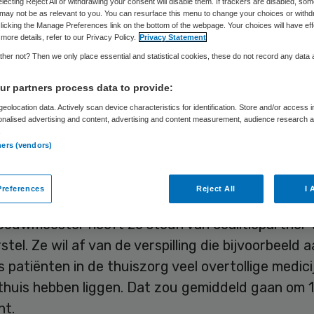
electing Reject All or withdrawing your consent will disable them. If trackers are disabled, so
may not be as relevant to you. You can resurface this menu to change your choices or withd
licking the Manage Preferences link on the bottom of the webpage. Your choices will have eff
more details, refer to our Privacy Policy.
Privacy Statement
Skipr Redactie
1 december 2012
,
11:12
27 keer gelezen
her not? Then we only place essential and statistical cookies, these do not record any data
r partners process data to provide:
vindt dat er een landelijk meldpunt moet komen 
eolocation data. Actively scan device characteristics for identification. Store and/or access 
onalised advertising and content, advertising and content measurement, audience research 
lding kunnen maken van verspilling of verkwistin
.
idszorg. PvdA-Kamerlid Lea Bouwmeester gaat 
ners (vendors)
 week voorstellen in de Tweede Kamer. Ze bevest
eving daarover zaterdag in De Telegraaf.
references
Reject All
I 
Bouwmeester heeft ze steun van coalitiepartner
stel. Ze wil af van de verspilling die bijvoorbeeld 
ls patiënten in de thuiszorg veel overtollige medic
thuis hebben liggen. Dat zou gemiddeld gaan om 
nt.