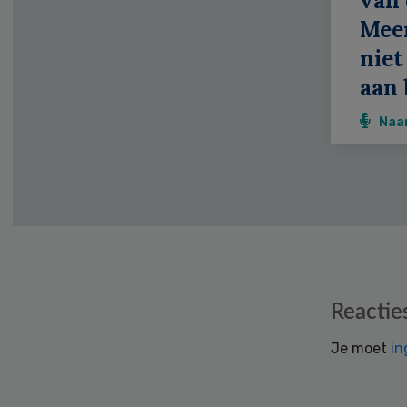
van 
Meer
niet
aan 
Naa
Reader
Reactie
Interactions
Je moet
in