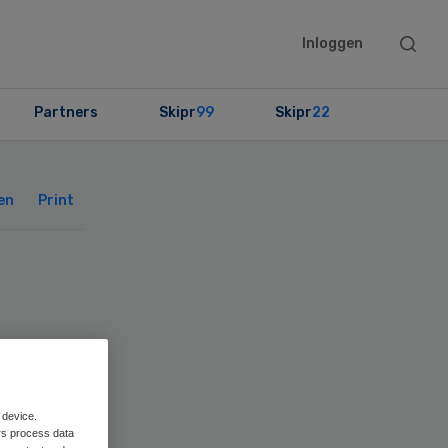
Searc
Inloggen
this
websit
Partners
Skipr
99
Skipr
22
Primary
Sidebar
en
Print
 device.
rs process data