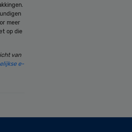
akkingen.
kundigen
oor meer
et op die
icht van
lijkse e-