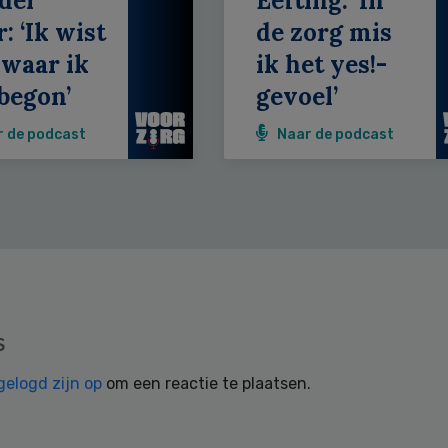
der
Eefting: ‘In
: ‘Ik wist
de zorg mis
 waar ik
ik het yes!-
begon’
gevoel’
r de podcast
Naar de podcast
s
gelogd zijn op
om een reactie te plaatsen.