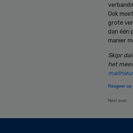
verbandm
Ook moet
grote ve
dan één p
manier mo
Skipr dai
het mees
mailnieu
Reageer op d
Meer over:
Secondary
Sidebar