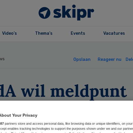
Video’s
Thema’s
Events
Vacatures
ws
Opslaan
Reageer nu
Del
dA wil meldpunt
en verspilling in
About Your Privacy
rg
887
partners store and access personal data, like browsing data or unique identifiers, on your
Accept enables tracking technologies to support the purposes shown under we and our partne