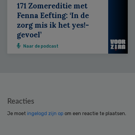
171 Zomereditie met
Fenna Eefting: ‘In de
zorg mis ik het yes!-
gevoel’
Naar de podcast
Reader
Reacties
Interactions
Je moet
ingelogd zijn op
om een reactie te plaatsen.