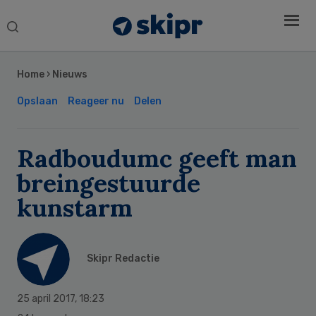
Search
this
Secondary
website
Sidebar
Home
›
Nieuws
Opslaan
Reageer nu
Delen
Radboudumc geeft man
breingestuurde
kunstarm
Skipr Redactie
25 april 2017
,
18:23