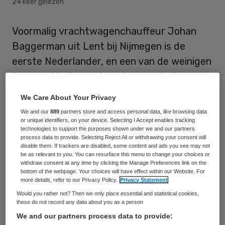
24 keer gelezen
Voormalig vrachtwagenchauffeur Johan
Baggerman uit Lent bij Nijmegen is de
eerste Nederlander, en een van de weinigen
ter wereld, die een kunstarm met zijn
gedachten kan besturen. Baggerman kreeg
We Care About Your Privacy
zijn voor Nederland unieke prothese van
We and our
889
partners store and access personal data, like browsing data
chirurg Jan Paul Frölke en revalidatiearts
or unique identifiers, on your device. Selecting I Accept enables tracking
technologies to support the purposes shown under we and our partners
Henk van de Meent van het academische
process data to provide. Selecting Reject All or withdrawing your consent will
disable them. If trackers are disabled, some content and ads you see may not
Radboudumc in Nijmegen. De artsen hebben
be as relevant to you. You can resurface this menu to change your choices or
withdraw consent at any time by clicking the Manage Preferences link on the
bijna zeven jaar aan de kunstarm gewerkt,
bottom of the webpage. Your choices will have effect within our Website. For
maakte het ziekenhuis dinsdag bekend.
more details, refer to our Privacy Policy.
Privacy Statement
Would you rather not? Then we only place essential and statistical cookies,
these do not record any data about you as a person
“Het voelt nog vreemd, helemaal niet als
We and our partners process data to provide:
‘mijn’ arm”, zei Baggerman dinsdag. “Ik moet