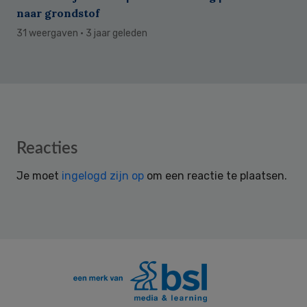
naar grondstof
31 weergaven
· 3 jaar geleden
Reader
Reacties
Interactions
Je moet
ingelogd zijn op
om een reactie te plaatsen.