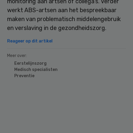
monitoring aan artsen of collega’s. Verder
werkt ABS-artsen aan het bespreekbaar
maken van problematisch middelengebruik
en verslaving in de gezondheidszorg.
Reageer op dit artikel
Meer over:
Eerstelijnszorg
Medisch specialisten
Preventie
Primary
Sidebar