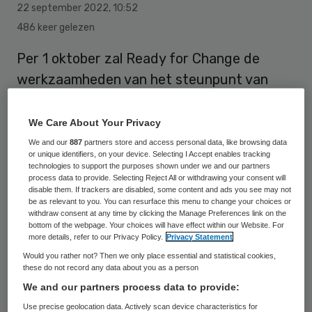
22 september 2022
,
10:52
486 keer gelezen
Per 1 oktober zal Ready for Change de
werkzaamheden van het steunpunt van
ABS-artsen overnemen. Dat biedt
ondersteuning en advies aan artsen met
We Care About Your Privacy
verslaving of problematisch
We and our
887
partners store and access personal data, like browsing data
or unique identifiers, on your device. Selecting I Accept enables tracking
middelengebruik. Daphne Kanner, directeur
technologies to support the purposes shown under we and our partners
process data to provide. Selecting Reject All or withdrawing your consent will
Ready for Change en Astraia Rühl,
disable them. If trackers are disabled, some content and ads you see may not
directeur KNMG, hebben op 21 september
be as relevant to you. You can resurface this menu to change your choices or
withdraw consent at any time by clicking the Manage Preferences link on the
de samenwerking ondertekend.
bottom of the webpage. Your choices will have effect within our Website. For
more details, refer to our Privacy Policy.
Privacy Statement
Would you rather not? Then we only place essential and statistical cookies,
these do not record any data about you as a person
Dat meldt KNMG via haar website
. Ready
We and our partners process data to provide:
for Change, een erkende ggz-instelling voor
Use precise geolocation data. Actively scan device characteristics for