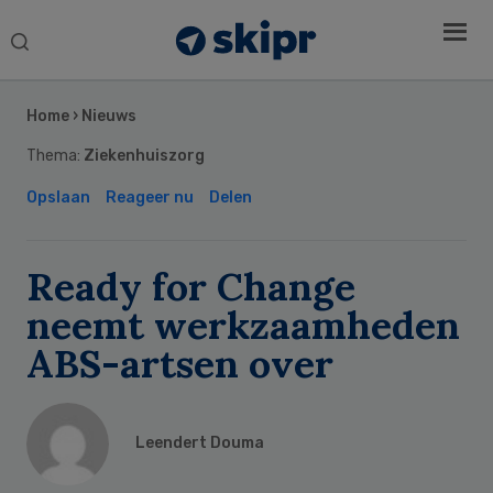
Search
this
Secondary
website
Sidebar
Home
›
Nieuws
Thema:
Ziekenhuiszorg
Opslaan
Reageer nu
Delen
Ready for Change
neemt werkzaamheden
ABS-artsen over
Leendert Douma