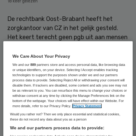
18 keer gelezen
De rechtbank Oost-Brabant heeft het
zorgkantoor van CZ in het gelijk gesteld.
Het keert terecht geen pgb uit aan mensen
die zorg wilden inkopen bij Zorggroep
Helmond.
We Care About Your Privacy
We and our
889
partners store and access personal data, like browsing data
De rechtbank deed
deze uitspraak
op 23
or unique identifiers, on your device. Selecting I Accept enables tracking
technologies to support the purposes shown under we and our partners
maart, nadat zestien cliënten een zaak
process data to provide. Selecting Reject All or withdrawing your consent will
disable them. If trackers are disabled, some content and ads you see may not
tegen CZ aanspanden. Het zorgkantoor had
be as relevant to you. You can resurface this menu to change your choices or
withdraw consent at any time by clicking the Manage Preferences link on the
het ernstige vermoeden dat de pgb’s bij
bottom of the webpage. Your choices will have effect within our Website. For
voorheen Zorggroep Helmond, nu
more details, refer to our Privacy Policy.
Privacy Statement
Would you rather not? Then we only place essential and statistical cookies,
Onderweg Naar Zelfredzaamheid, verkeerd
these do not record any data about you as a person
werden besteed. Er is zelfs sprake van
We and our partners process data to provide:
mogelijk frauduleus handelen met