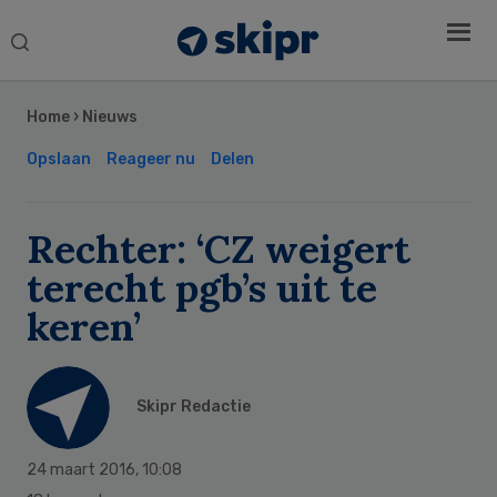
Search
this
Secondary
website
Sidebar
Home
›
Nieuws
Opslaan
Reageer nu
Delen
Rechter: ‘CZ weigert
terecht pgb’s uit te
keren’
Skipr Redactie
24 maart 2016
,
10:08