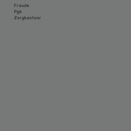
Fraude
Pgb
Zorgkantoor
Primary
Sidebar