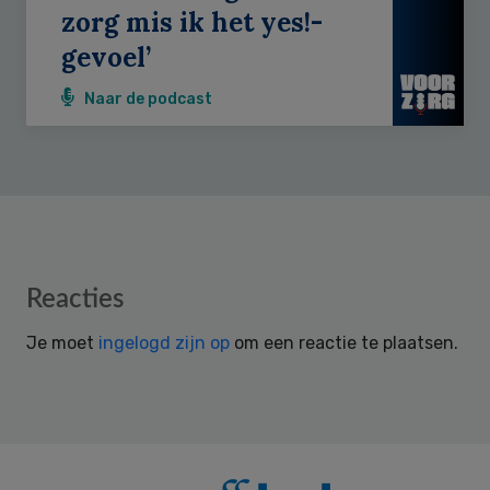
zorg mis ik het yes!-
gevoel’
Naar de podcast
Reader
Reacties
Interactions
Je moet
ingelogd zijn op
om een reactie te plaatsen.