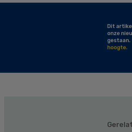
Secondary
Sidebar
Dit artike
onze nie
gestaan.
hoogte.
Gerela