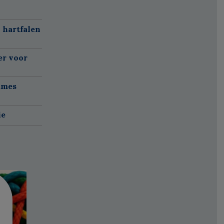
 hartfalen
er voor
ames
ie