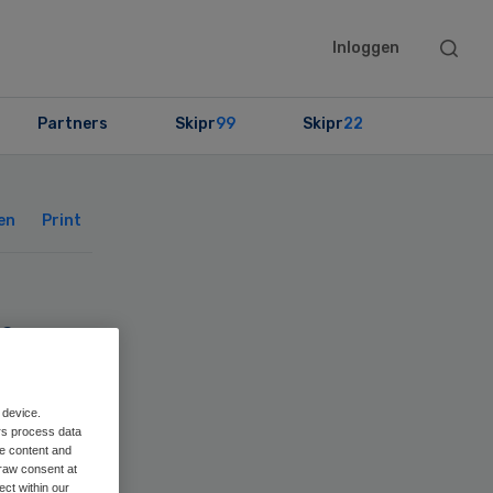
Searc
Inloggen
this
websit
Partners
Skipr
99
Skipr
22
Primary
Sidebar
en
Print
r
 device.
rs process data
me content and
raw consent at
ect within our