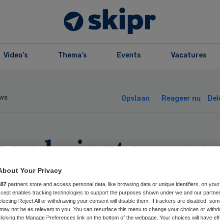
Video’s
Thema’s
Events
Vacatures
ws
Opslaan
Reageer nu
Del
cordwinsten voo
anisaties in de
About Your Privacy
887
partners store and access personal data, like browsing data or unique identifiers, on your
derenzorg
Accept enables tracking technologies to support the purposes shown under we and our partne
electing Reject All or withdrawing your consent will disable them. If trackers are disabled, so
may not be as relevant to you. You can resurface this menu to change your choices or withd
licking the Manage Preferences link on the bottom of the webpage. Your choices will have eff