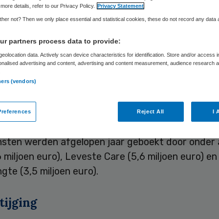
more details, refer to our Privacy Policy.
Privacy Statement
her not? Then we only place essential and statistical cookies, these do not record any data
Skipr Redactie
12 juni 2012
,
10:13
42 keer gelezen
r partners process data to provide:
eolocation data. Actively scan device characteristics for identification. Store and/or access 
onalised advertising and content, advertising and content measurement, audience research 
zorg- en ouderenzorgorganisaties hebben in 2011
.
ners (vendors)
sten geboekt. Ook dit jaar gaat het goed met de 
e thuiszorg en ouderen zorg. Dit meldt Dagblad v
references
Reject All
I 
op basis van een door de krant uitgevoerde analy
nsten werden afgelopen jaar geboekt door onder
6 miljoen euro), Leveste Care (5,6 miljoen euro) en
gte (3,5 miljoen euro).
tijging