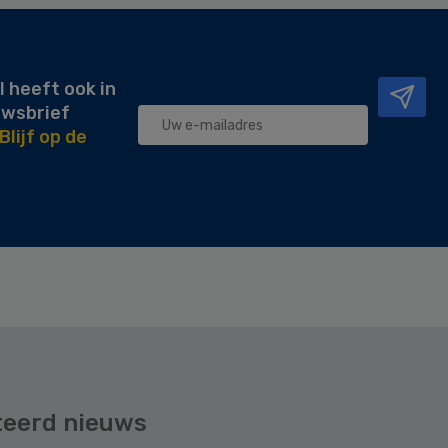
l heeft ook in
uwsbrief
Blijf op de
teerd nieuws