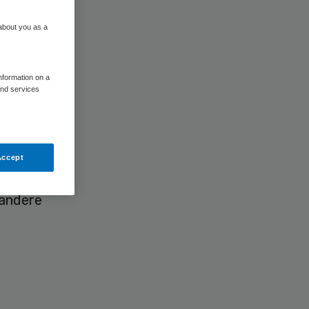
 about you as a
information on a
and services
financiën
an het
Accept
se.
 andere