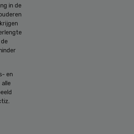
ng in de
 ouderen
krijgen
erlengte
t de
minder
s- en
alle
beeld
tiz.