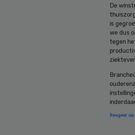
De winste
thuiszor
is gegroe
we dus o
tegen h
producti
ziekteve
Brancheor
ouderenzo
instellin
inderdaad
Reageer op d