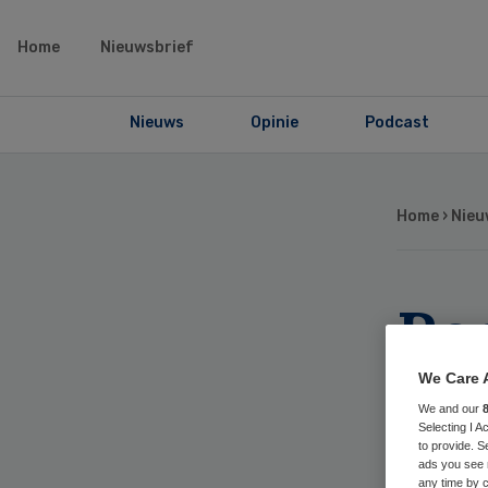
Home
Nieuwsbrief
Nieuws
Opinie
Podcast
Home
›
Nieu
Re
org
We Care 
We and our
ou
Selecting I 
to provide. S
ads you see 
any time by c