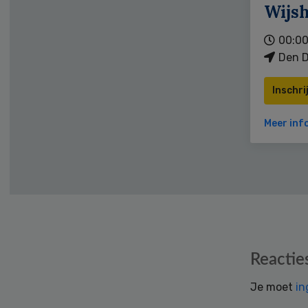
Wijs
00:00
Den D
Inschri
Meer inf
Reader
Reactie
Interactions
Je moet
in