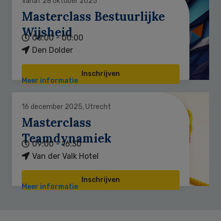
Vanaf 28 oktober 2025
Masterclass Bestuurlijke
Wijsheid
00:00 - 00:00
Den Dolder
Inschrijven
Meer informatie
16 december 2025, Utrecht
Masterclass
Teamdynamiek
09:00 - 16:30
Van der Valk Hotel
Inschrijven
Meer informatie