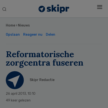
Search
this
Secondary
website
Sidebar
Home
›
Nieuws
Opslaan
Reageer nu
Delen
Reformatorische
zorgcentra fuseren
Skipr Redactie
26 april 2013
,
10:10
49 keer gelezen