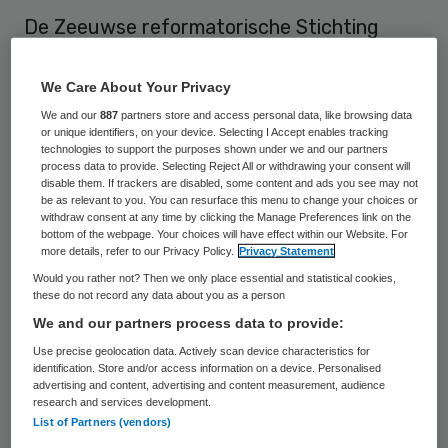
De Zeeuwse reformatorische Stichting
Zorgverlening gaat fuseren met het Zuid-
Hollandse Cedrah. Dat meldt Omroep
We Care About Your Privacy
Zeeland.
We and our
887
partners store and access personal data, like browsing data
or unique identifiers, on your device. Selecting I Accept enables tracking
technologies to support the purposes shown under we and our partners
Met de fusie hopen de twee partijen de
process data to provide. Selecting Reject All or withdrawing your consent will
disable them. If trackers are disabled, some content and ads you see may not
gereformeerde identiteit
beter te kunnen
be as relevant to you. You can resurface this menu to change your choices or
withdraw consent at any time by clicking the Manage Preferences link on the
behouden. Ook komt er meer geld vrij voor
bottom of the webpage. Your choices will have effect within our Website. For
de kwaliteit van de zorg en kan beter
more details, refer to our Privacy Policy.
Privacy Statement
Would you rather not? Then we only place essential and statistical cookies,
worden ingespeeld op toekomstige
these do not record any data about you as a person
ontwikkelingen.
We and our partners process data to provide:
Use precise geolocation data. Actively scan device characteristics for
identification. Store and/or access information on a device. Personalised
Geen ontslagen
advertising and content, advertising and content measurement, audience
research and services development.
List of Partners (vendors)
De nieuwe stichting voor reformatorische