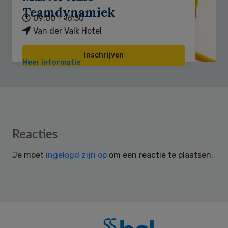
Teamdynamiek
09:00 - 16:30
Van der Valk Hotel
Inschrijven
Meer informatie
Reader
Reacties
Interactions
Je moet
ingelogd zijn op
om een reactie te plaatsen.