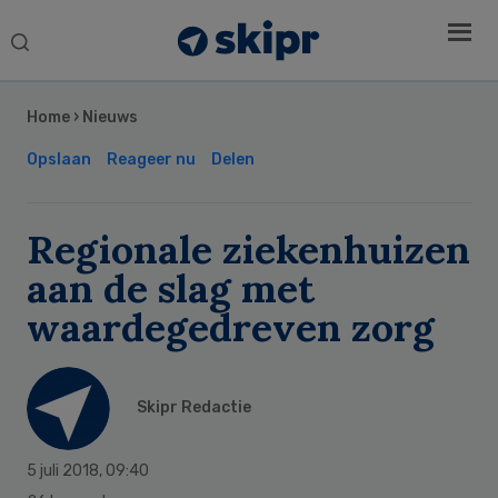
Search
this
Secondary
website
Sidebar
Home
›
Nieuws
Opslaan
Reageer nu
Delen
Regionale ziekenhuizen
aan de slag met
waardegedreven zorg
Skipr Redactie
5 juli 2018
,
09:40