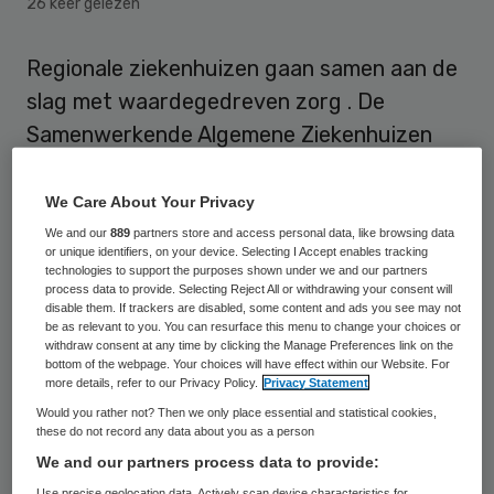
26 keer gelezen
Regionale ziekenhuizen gaan samen aan de
slag met waardegedreven zorg . De
Samenwerkende Algemene Ziekenhuizen
(SAZ) zijn gestart met de diagnosegroepen
darmkanker en heupfractuur. De
We Care About Your Privacy
ziekenhuizen beogen de kwaliteit van zorg
We and our
889
partners store and access personal data, like browsing data
or unique identifiers, on your device. Selecting I Accept enables tracking
te verbeteren door uitkomsten te meten en
technologies to support the purposes shown under we and our partners
process data to provide. Selecting Reject All or withdrawing your consent will
te vergelijken.
disable them. If trackers are disabled, some content and ads you see may not
De regionale ziekenhuizen gaan op basis
be as relevant to you. You can resurface this menu to change your choices or
withdraw consent at any time by clicking the Manage Preferences link on the
van bestaande data benchmarks van
bottom of the webpage. Your choices will have effect within our Website. For
more details, refer to our Privacy Policy.
Privacy Statement
uitkomsten en kosten opstellen, deze
Would you rather not? Then we only place essential and statistical cookies,
resultaten worden open en transparant
these do not record any data about you as a person
uitgewisseld en besproken tussen de
We and our partners process data to provide:
Use precise geolocation data. Actively scan device characteristics for