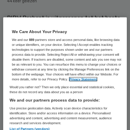
44 keer gelezen
RIBW Brabant is uitgeroepen tot het beste
leerbedrijf van Nederland 2015 door de
We Care About Your Privacy
Samenwerkingsorganisatie
We and our
889
partners store and access personal data, like browsing data
Beroepsonderwijs Bedrijfsleven (SBB). De
or unique identifiers, on your device. Selecting I Accept enables tracking
technologies to support the purposes shown under we and our partners
organisatie investeert in tijden van krimp
process data to provide. Selecting Reject All or withdrawing your consent will
disable them. If trackers are disabled, some content and ads you see may not
volgens de jury “stevig” in het opleiden van
be as relevant to you. You can resurface this menu to change your choices or
vaste werknemers en studenten en steekt
withdraw consent at any time by clicking the Manage Preferences link on the
bottom of the webpage. Your choices will have effect within our Website. For
veel energie in het stage- en
more details, refer to our Privacy Policy.
Privacy Statement
opleidingsbeleid.
Would you rather not? Then we only place essential and statistical cookies,
these do not record any data about you as a person
We and our partners process data to provide:
SBB maakte dit bekend tijdens Skills
Use precise geolocation data. Actively scan device characteristics for
Heroes in Amsterdam RAI op 18 maart. In de
identification. Store and/or access information on a device. Personalised
complexe omgeving waarin de studenten
advertising and content, advertising and content measurement, audience
research and services development.
werken is begeleiding “essentieel” en
List of Partners (vendors)