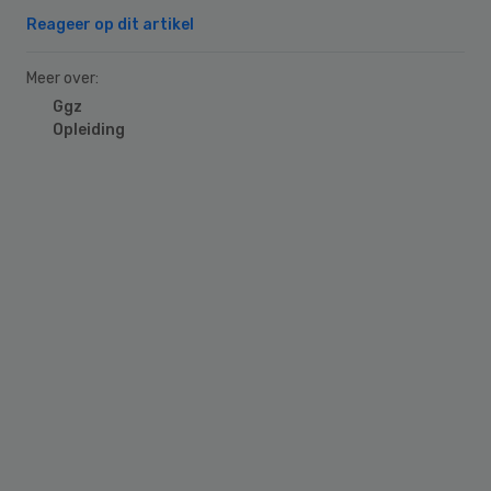
Reageer op dit artikel
Meer over:
Ggz
Opleiding
Primary
Sidebar