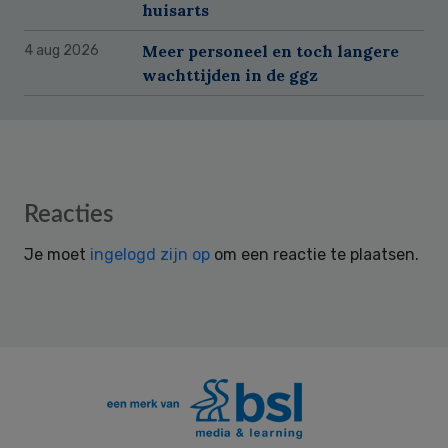
huisarts
Meer personeel en toch langere
4 aug 2026
wachttijden in de ggz
Reader
Reacties
Interactions
Je moet
ingelogd zijn op
om een reactie te plaatsen.