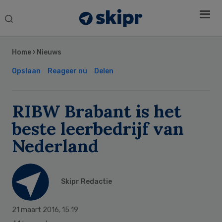
Search
this
Secondary
website
Sidebar
Home
›
Nieuws
Opslaan
Reageer nu
Delen
RIBW Brabant is het
beste leerbedrijf van
Nederland
Skipr Redactie
21 maart 2016
,
15:19