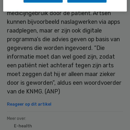
krijgen in aandoeningen, gedrag en
medicijngebruik door de patiënt. Artsen
kunnen bijvoorbeeld naslagwerken via apps
raadplegen, maar er zijn ook digitale
programma’s die advies geven op basis van
gegevens die worden ingevoerd. “Die
informatie moet dan wel goed zijn, zodat
een patiënt niet achteraf tegen zijn arts
moet zeggen dat hij er alleen maar zieker
door is geworden”, aldus een woordvoerder
van de KNMG. (ANP)
Reageer op dit artikel
Meer over:
E-health