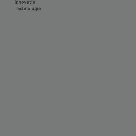
Innovatie
Technologie
Primary
Sidebar