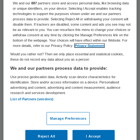
We and our
887
partners store and access personal data, like browsing data
Artsenorganisatie KNMG komt later in het
or unique identifiers, on your device. Selecting I Accept enables tracking
technologies to support the purposes shown under we and our partners
jaar met een richtlijn waarmee artsen
process data to provide. Selecting Reject All or withdrawing your consent will
disable them. If trackers are disabled, some content and ads you see may not
kunnen beoordelen of een medische app die
be as relevant to you. You can resurface this menu to change your choices or
zij zelf willen gebruiken of aan patiënten
withdraw consent at any time by clicking the Manage Preferences link on the
bottom of the webpage. Your choices will have effect within our Website. For
willen adviseren goed en betrouwbaar is.
more details, refer to our Privacy Policy.
Privacy Statement
Would you rather not? Then we only place essential and statistical cookies,
these do not record any data about you as a person
Met de richtlijn in de hand moeten artsen
We and our partners process data to provide:
makkelijker antwoord kunnen geven op
Use precise geolocation data. Actively scan device characteristics for
vragen als: ‘is de app goed beveiligd?’ en
identification. Store and/or access information on a device. Personalised
advertising and content, advertising and content measurement, audience
‘geeft deze app de juiste informatie?’.
research and services development.
List of Partners (vendors)
Inzicht
Manage Preferences
Medische en gezondheidsapps kunnen
artsen en patiënten helpen meer inzicht te
Reject All
I Accept