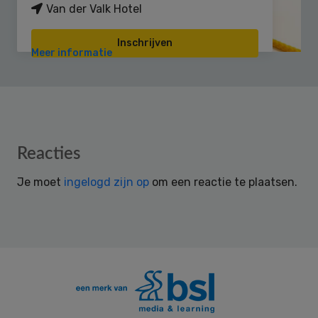
Van der Valk Hotel
Inschrijven
Meer informatie
Reader
Reacties
Interactions
Je moet
ingelogd zijn op
om een reactie te plaatsen.