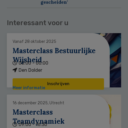
gescheiden'
Interessant voor u
Vanaf 28 oktober 2025
Masterclass Bestuurlijke
Wijsheid
00:00 - 00:00
Den Dolder
Inschrijven
Meer informatie
16 december 2025, Utrecht
Masterclass
Teamdynamiek
09:00 - 16:30