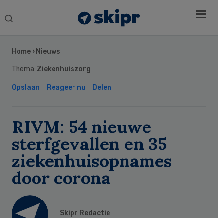
Search
this
Secondary
website
Sidebar
Home
›
Nieuws
Thema:
Ziekenhuiszorg
Opslaan
Reageer nu
Delen
RIVM: 54 nieuwe
sterfgevallen en 35
ziekenhuisopnames
door corona
Skipr Redactie