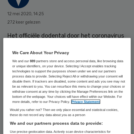
12 mei 2020
,
14:25
272 keer gelezen
Het officiële dodental door het coronavirus
is gestegen tot 5510. Het Rijksinstituut
voor Volksgezondheid en Milieu (RIVM)
We Care About Your Privacy
heeft in het afgelopen etmaal 54
We and our
889
partners store and access personal data, like browsing data
or unique identifiers, on your device. Selecting I Accept enables tracking
sterfgevallen doorgekregen.
technologies to support the purposes shown under we and our partners
process data to provide. Selecting Reject All or withdrawing your consent will
disable them. If trackers are disabled, some content and ads you see may not
be as relevant to you. You can resurface this menu to change your choices or
Het aantal gemelde sterfgevallen ligt op
withdraw consent at any time by clicking the Manage Preferences link on the
bottom of the webpage. Your choices will have effect within our Website. For
dinsdag meestal wat hoger dan op andere
more details, refer to our Privacy Policy.
Privacy Statement
dagen. Dat komt doordat GGD’en de
Would you rather not? Then we only place essential and statistical cookies,
these do not record any data about you as a person
overlijdens tijdens het weekeinde vaak op
We and our partners process data to provide:
maandag doorgeven. Het wil niet zeggen
Use precise geolocation data. Actively scan device characteristics for