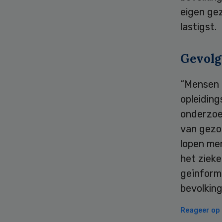
eigen gez
lastigst.
Gevolg
“Mensen d
opleidin
onderzoe
van gezo
lopen men
het ziek
geïnform
bevolkin
Reageer op d