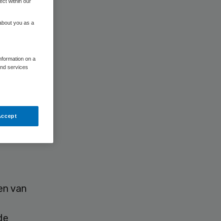
ect within our
 about you as a
information on a
and services
onde
erlanders
Accept
r ruim
en van
de