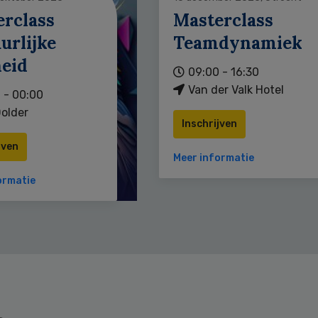
erclass
Masterclass
urlijke
Teamdynamiek
heid
09:00 - 16:30
Van der Valk Hotel
 - 00:00
older
Inschrijven
jven
Meer informatie
ormatie