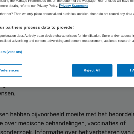
ilijk
licking the Manage Preferences link on the bottom of the webpage. Your choices will have eff
more details, refer to our Privacy Policy.
Privacy Statement
her not? Then we only place essential and statistical cookies, these do not record any data
r partners process data to provide:
Skipr Redactie
1 juli 2026
,
11:59
792 keer gelezen
eolocation data. Actively scan device characteristics for identification. Store and/or access 
onalised advertising and content, advertising and content measurement, audience research 
.
ners (vendors)
ie over gezondheidszorg, ziektepreventie en gez
onten is voor ruim de helft van de volwassen Ned
references
Reject All
I 
elijk genoeg, meldt het Rijksinstituut
ksgezondheid en Milieu (RIVM) na onderzoek onde
ensen.
sen hebben bijvoorbeeld moeite met het beoordel
ie over medische behandelingen, vaccinaties of
gsonderzoek. Informatie over het verbeteren van 