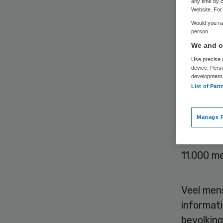
moe
any time by c
Website. For 
Would you rat
person
We and ou
Use precise g
device. Pers
development
List of Part
Informat
leefgewo
Manage P
niet duid
voor Vol
11.000 m
Veel men
informat
bevolkin