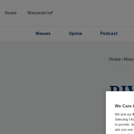
Home
Nieuwsbrief
Nieuws
Opinie
Podcast
Home
›
Nieu
RI
ge
We Care 
We and our
vo
Selecting I 
to provide. S
ads you see 