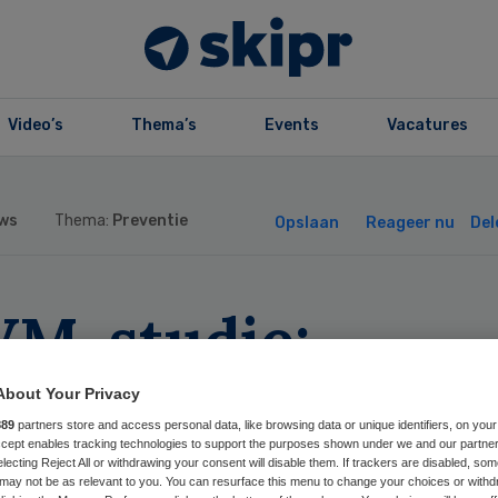
Video’s
Thema’s
Events
Vacatures
ws
Thema:
Preventie
Opslaan
Reageer nu
Del
VM-studie:
zondheidsinform
About Your Privacy
889
partners store and access personal data, like browsing data or unique identifiers, on your
or veel mensen t
Accept enables tracking technologies to support the purposes shown under we and our partne
electing Reject All or withdrawing your consent will disable them. If trackers are disabled, so
may not be as relevant to you. You can resurface this menu to change your choices or withd