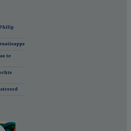
Philip
ruatieapps
as te
echte
istreerd