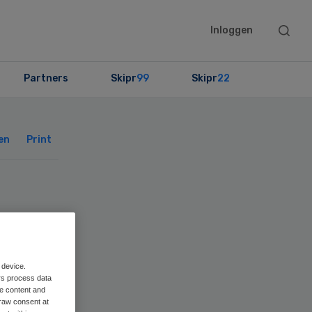
Searc
Inloggen
this
websit
Partners
Skipr
99
Skipr
22
Primary
Sidebar
en
Print
atie
 device.
e
rs process data
me content and
raw consent at