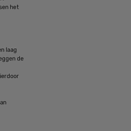
sen het
en laag
zeggen de
ierdoor
aan