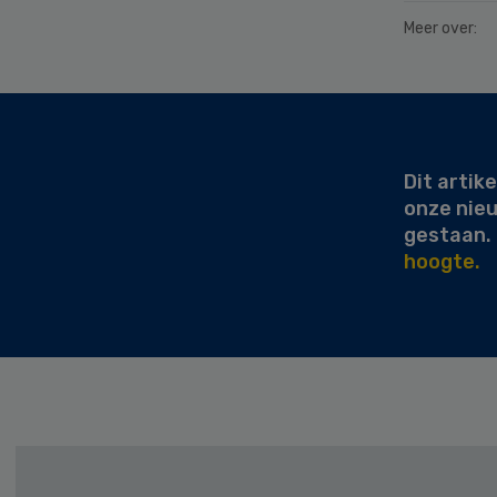
Meer over:
Secondary
Sidebar
Dit artike
onze nie
gestaan.
hoogte.