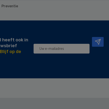
Preventie
l heeft ook in
uwsbrief
Blijf op de