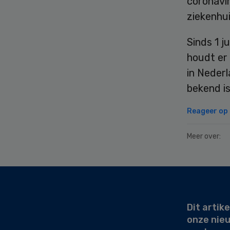
coronavir
ziekenhu
Sinds 1 j
houdt er
in Nederl
bekend is
Reageer op d
Meer over:
Secondary
Sidebar
Dit artike
onze nie