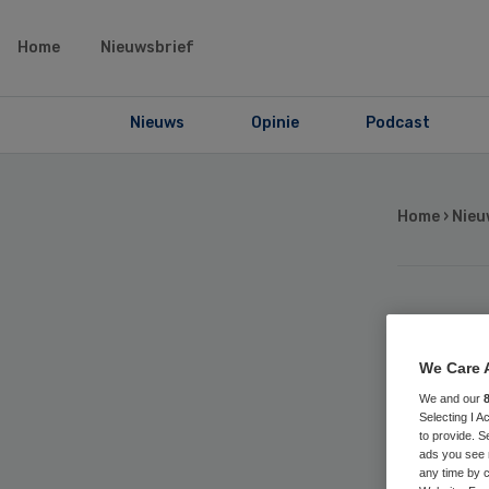
Home
Nieuwsbrief
Nieuws
Opinie
Podcast
Home
›
Nieu
RI
We Care 
ste
We and our
Selecting I 
to provide. S
co
ads you see 
any time by c