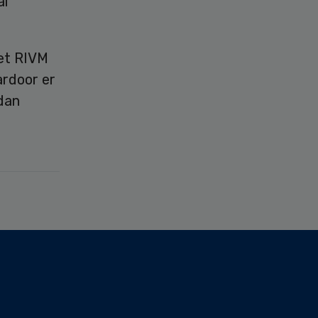
al
Het RIVM
ardoor er
dan