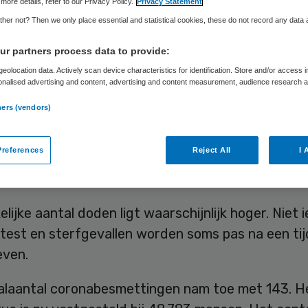
more details, refer to our Privacy Policy.
Privacy Statement
her not? Then we only place essential and statistical cookies, these do not record any data
r partners process data to provide:
Skipr Redactie
14 juni 2020
,
14:59
408 keer gelezen
eolocation data. Actively scan device characteristics for identification. Store and/or access 
onalised advertising and content, advertising and content measurement, audience research 
.
ijksinstituut voor Volksgezondheid en Milieu (RIVM)
ners (vendors)
n 24 uur twee nieuwe sterfgevallen door het cor
Daarmee komt het officiële dodental op 6059. De 
references
Reject All
I 
 hebben zes nieuwe ziekenhuisopnames doorgege
lijke aantal doden ligt waarschijnlijk hoger. Niet 
test en sterfgevallen worden soms pas na een tij
ven.
alaantal coronabesmettingen nam toe met 143. H