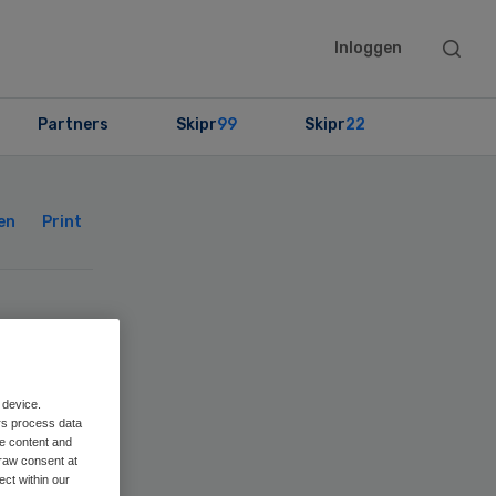
Searc
Inloggen
this
websit
Partners
Skipr
99
Skipr
22
Primary
Sidebar
en
Print
e
 device.
rs process data
me content and
raw consent at
ect within our