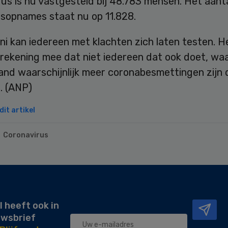
us is nu vastgesteld bij 48.783 mensen. Het aant
isopnames staat nu op 11.828.
uni kan iedereen met klachten zich laten testen. 
 rekening mee dat niet iedereen dat ook doet, wa
and waarschijnlijk meer coronabesmettingen zijn 
. (ANP)
it artikel
Coronavirus
l heeft ook in
uwsbrief