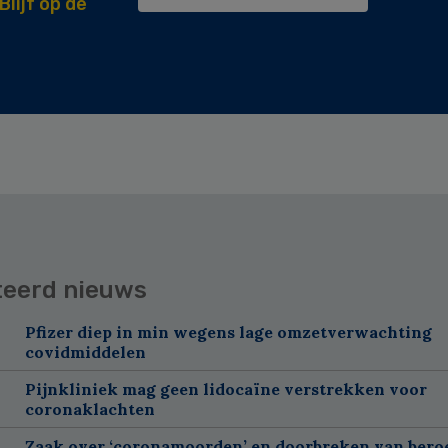
Blijf op de
teerd nieuws
Pfizer diep in min wegens lage omzetverwachting
covidmiddelen
Pijnkliniek mag geen lidocaïne verstrekken voor
coronaklachten
Zaak over ‘coronamoorden’ en doorbreken van ber