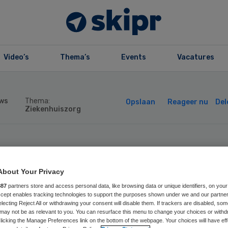
Video’s
Thema’s
Events
Vacatures
ws
Thema:
Opslaan
Reageer nu
Del
Ziekenhuiszorg
VM: Twee nieuw
About Your Privacy
rfgevallen door
887
partners store and access personal data, like browsing data or unique identifiers, on your
Accept enables tracking technologies to support the purposes shown under we and our partne
electing Reject All or withdrawing your consent will disable them. If trackers are disabled, so
rona
may not be as relevant to you. You can resurface this menu to change your choices or withd
licking the Manage Preferences link on the bottom of the webpage. Your choices will have eff