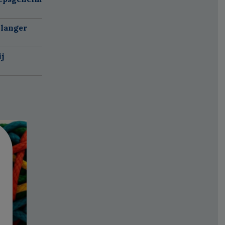
 langer
j