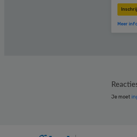
Inschri
Meer inf
Reader
Reactie
Interactions
Je moet
in