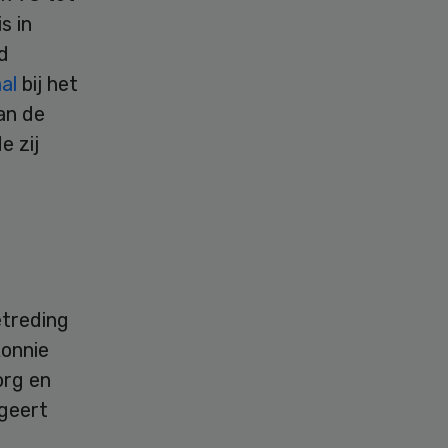
s in
d
aal
bij het
an de
e zij
etreding
Ronnie
org en
ageert