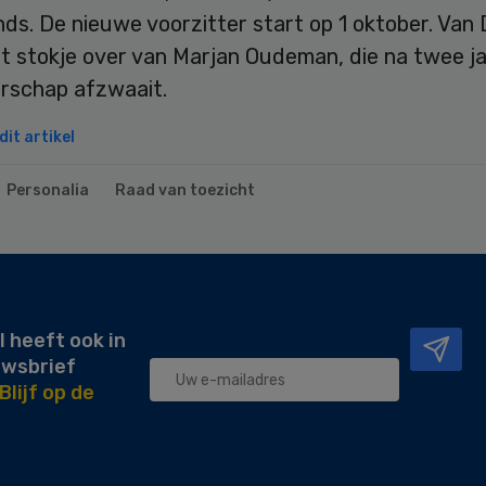
ds. De nieuwe voorzitter start op 1 oktober. Van
t stokje over van Marjan Oudeman, die na twee j
erschap afzwaait.
it artikel
Personalia
Raad van toezicht
l heeft ook in
uwsbrief
Blijf op de