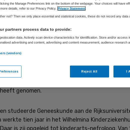
nderfonds
licking the Manage Preferences link on the bottom of the webpage. Your choices will have eff
more details, refer to our Privacy Policy.
Privacy Statement
her not? Then we only place essential and statistical cookies, these do not record any data
r partners process data to provide:
Laura van Elst
22 september 2022
,
12:56
1320 keer gelez
eolocation data. Actively scan device characteristics for identification. Store and/or access 
onalised advertising and content, advertising and content measurement, audience research 
.
ners (vendors)
an Diemen wordt per 1 oktober 2022 de nieuwe vo
aad van toezicht van het Ronald McDonald Kinder
references
Reject All
I 
 directeur-generaal Curatieve Zorg bij het minist
t Marjan Oudeman op, die na acht jaar voorzitter
 heeft genomen.
en studeerde Geneeskunde aan de Rijksuniversit
 werkte tien jaar in het Wilhelmina Kinderziekenhu
Daar is zij opgeleid tot kinderarts-nefroloog. Van