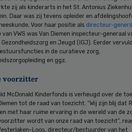
te zij als kinderarts in het St. Antonius Ziekenhui
n. Daar was zij tevens opleider en afdelingshoof
neeskunde. Voor haar positie als
directeur-gener
ie van VWS was Van Diemen inspecteur-generaal v
e Gezondheidszorg en Jeugd (IGJ). Eerder vervuld
estuursfuncties in de curatieve zorg,
idszorgopleiding en ggz.
 voorzitter
ld McDonald Kinderfonds is verheugd over de to
iemen tot de raad van toezicht. “Wij zijn blij dat 
en met haar ruime ervaring in de wereld van de z
voorzitter wordt van onze raad van toezicht”, re
esterlaken-Loos, directeur/bestuurder van het