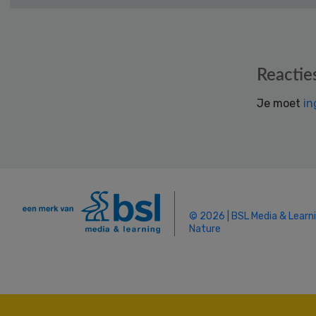
Reader
Reactie
Interactions
Je moet
in
© 2026 | BSL Media & Learn
Nature