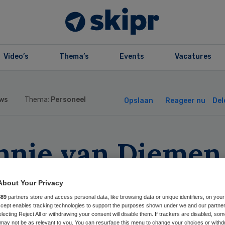
Video’s
Thema’s
Events
Vacatures
ws
Thema:
Personeel
Opslaan
Reageer nu
Del
nnie van Diemen
euwe rvt-voorzit
About Your Privacy
nald McDonald
889
partners store and access personal data, like browsing data or unique identifiers, on your
Accept enables tracking technologies to support the purposes shown under we and our partne
electing Reject All or withdrawing your consent will disable them. If trackers are disabled, so
may not be as relevant to you. You can resurface this menu to change your choices or withd