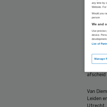
Ki
any time by c
Website. For 
Would you rat
person
We and ou
Use precise g
device. Pers
development
List of Part
Ronnie v
van de r
Manage P
voormalig
VWS volg
afscheid
Van Diem
Leiden en
Utrecht. 