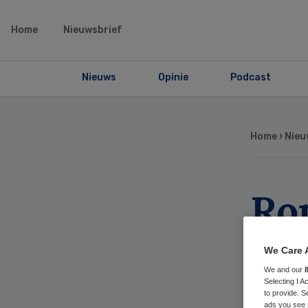
Home
Nieuwsbrief
Nieuws
Opinie
Podcast
Home
›
Nieu
Ro
ni
We Care 
Ro
We and our
Selecting I 
to provide. S
ads you see 