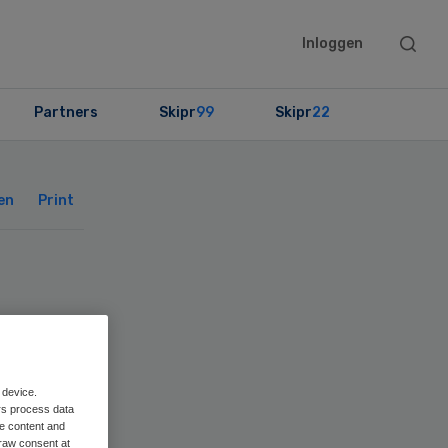
Searc
Inloggen
this
websit
Partners
Skipr
99
Skipr
22
Primary
Sidebar
en
Print
ter
 device.
rs process data
me content and
raw consent at