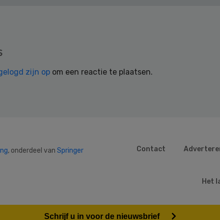
s
gelogd zijn op
om een reactie te plaatsen.
Contact
Advertere
ing
, onderdeel van
Springer
Het l
Schrijf u in voor de nieuwsbrief