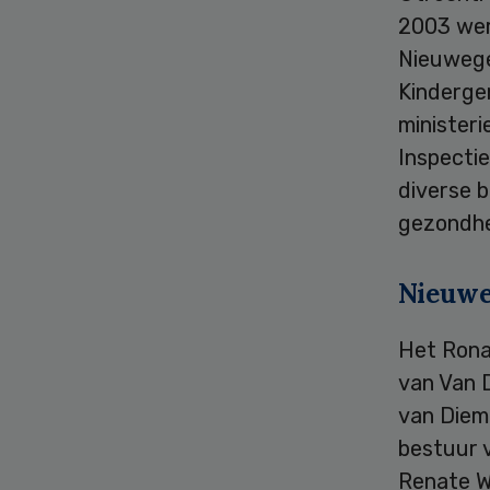
2003 werk
Nieuwegei
Kinderge
minister
Inspecti
diverse b
gezondhe
Nieuwe
Het Rona
van Van D
van Diem
bestuur 
Renate W