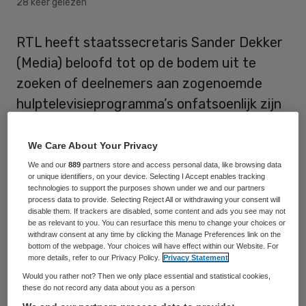
28 keer gelezen
RTL heeft staatssecretaris Sander Dekker
(Media) beloofd tot op de bodem uit te
zoeken of deelnemers aan zogenoemde
hulptelevisieprogramma’s onfatsoenlijk zijn
behandeld. Dekker heeft naar eigen zeggen
vertrouwen in RTL, dat hij kent als een
We Care About Your Privacy
redelijk mediabedrijf dat “heel betrokken is
We and our
889
partners store and access personal data, like browsing data
or unique identifiers, on your device. Selecting I Accept enables tracking
bij de gevoelens in Nederland”.
technologies to support the purposes shown under we and our partners
process data to provide. Selecting Reject All or withdrawing your consent will
disable them. If trackers are disabled, some content and ads you see may not
RTL ligt onder vuur sinds NRC Handelsblad
be as relevant to you. You can resurface this menu to change your choices or
withdraw consent at any time by clicking the Manage Preferences link on the
vorige week in een reeks artikelen aan de
bottom of the webpage. Your choices will have effect within our Website. For
kaak stelde dat het Luxemburgse concern
more details, refer to our Privacy Policy.
Privacy Statement
Would you rather not? Then we only place essential and statistical cookies,
het niet zo nauw zou nemen met de
these do not record any data about you as a person
belangen van deelnemers aan programma’s