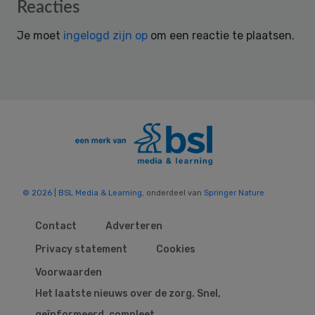
Reader
Reacties
Interactions
Je moet
ingelogd zijn op
om een reactie te plaatsen.
© 2026 | BSL Media & Learning
, onderdeel van
Springer Nature
Contact
Adverteren
Privacy statement
Cookies
Voorwaarden
Het laatste nieuws over de zorg. Snel,
geïnformeerd, compleet