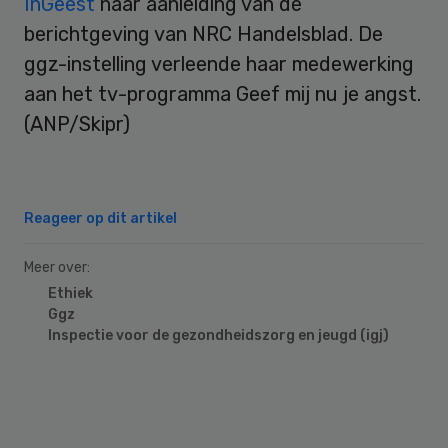
InGeest
naar aanleiding van de
berichtgeving van NRC Handelsblad. De
ggz-instelling verleende haar medewerking
aan het tv-programma Geef mij nu je angst.
(ANP/Skipr)
Reageer op dit artikel
Meer over:
Ethiek
Ggz
Inspectie voor de gezondheidszorg en jeugd (igj)
Primary
Sidebar