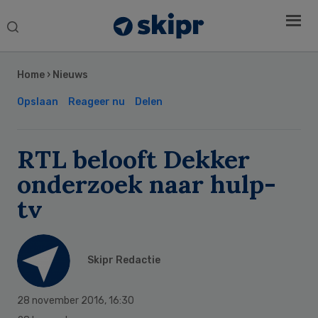
Search
this
Secondary
website
Sidebar
Home
›
Nieuws
Opslaan
Reageer nu
Delen
RTL belooft Dekker
onderzoek naar hulp-
tv
Skipr Redactie
28 november 2016
,
16:30