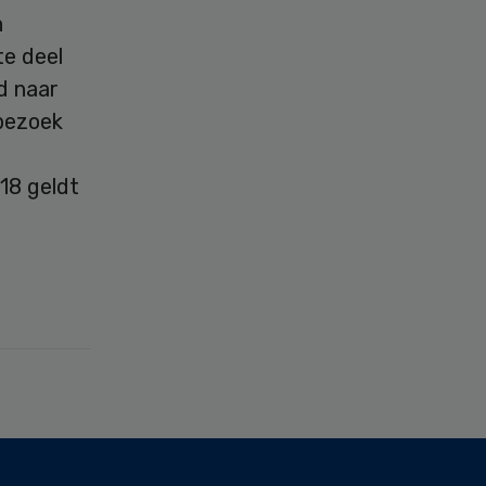
n
te deel
gd naar
 bezoek
18 geldt