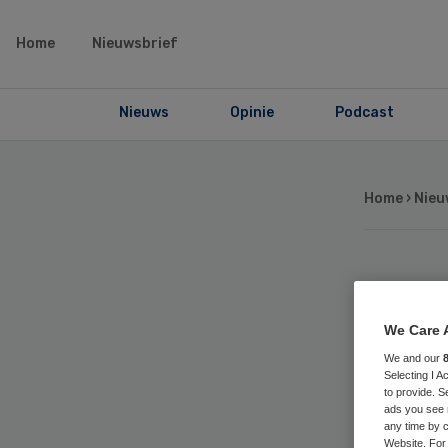
Home
Nieuwsbrief
Nieuws
Opinie
Podcast
Home
›
Nieu
RTL
We Care 
40
We and our
Selecting I 
to provide. S
ads you see 
any time by c
Website. For 