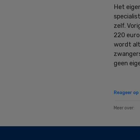
Het eigen
specialis
zelf. Vor
220 euro.
wordt alt
zwangers
geen eige
Reageer op d
Meer over:
Secondary
Sidebar