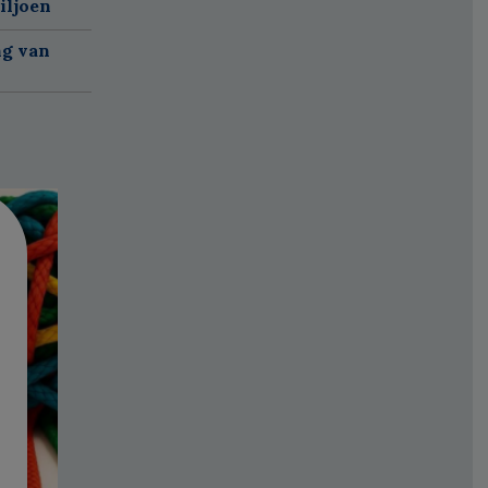
iljoen
ng van