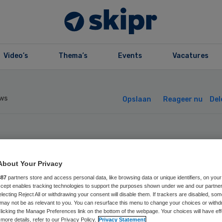
Video’s
Thema’s
Events
Vacatures
ws
Opslaan
Reageer nu
Del
: eigen risico n
About Your Privacy
0 euro
887
partners store and access personal data, like browsing data or unique identifiers, on your
Accept enables tracking technologies to support the purposes shown under we and our partne
electing Reject All or withdrawing your consent will disable them. If trackers are disabled, so
may not be as relevant to you. You can resurface this menu to change your choices or withd
licking the Manage Preferences link on the bottom of the webpage. Your choices will have eff
more details, refer to our Privacy Policy.
Privacy Statement