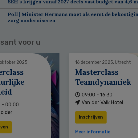
SEH’s krijgen vanaf 2027 deels vast budget van 4,6 m
Poll | Minister Hermans moet als eerst de bekostigi
zorg moderniseren
sant voor u
 oktober 2025
16 december 2025, Utrecht
erclass
Masterclass
urlijke
Teamdynamiek
heid
09:00 - 16:30
Van der Valk Hotel
 - 00:00
older
Inschrijven
jven
Meer informatie