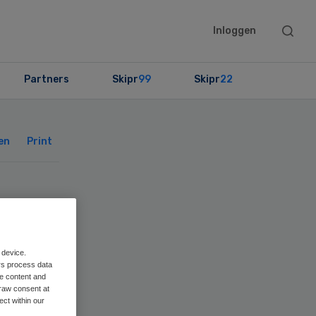
Searc
Inloggen
this
websit
Partners
Skipr
99
Skipr
22
Primary
Sidebar
en
Print
aar
 device.
rs process data
me content and
raw consent at
ect within our