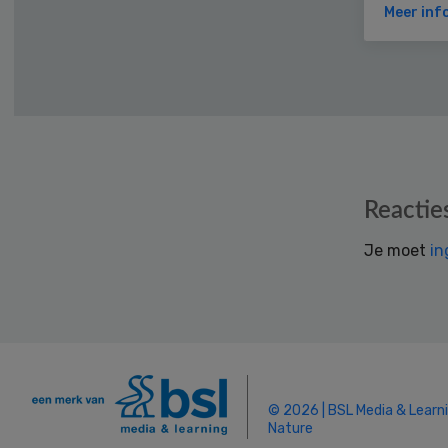
Meer inf
Reader
Reactie
Interactions
Je moet
in
© 2026 | BSL Media & Learn
Nature