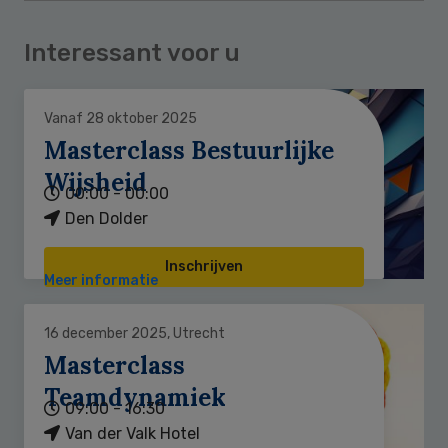
Interessant voor u
Vanaf 28 oktober 2025
Masterclass Bestuurlijke
Wijsheid
00:00 - 00:00
Den Dolder
Inschrijven
Meer informatie
16 december 2025, Utrecht
Masterclass
Teamdynamiek
09:00 - 16:30
Van der Valk Hotel