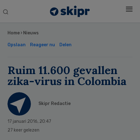
Search
this
Secondary
website
Sidebar
Home
›
Nieuws
Opslaan
Reageer nu
Delen
Ruim 11.600 gevallen
zika-virus in Colombia
Skipr Redactie
17 januari 2016
,
20:47
27 keer gelezen