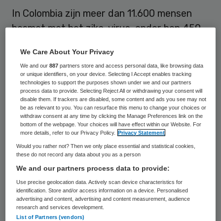
In Colombia zijn meer dan 11.600 mensen
besmet met het zika-virus, onder hen 459
zwangere vrouwen. Dat maakte het
We Care About Your Privacy
ministerie voor Volksgezondheid van dat
We and our
887
partners store and access personal data, like browsing data
land bekend. Het virus is niet gevaarlijk voor
or unique identifiers, on your device. Selecting I Accept enables tracking
technologies to support the purposes shown under we and our partners
volwassenen, maar kan mogelijk tot
process data to provide. Selecting Reject All or withdrawing your consent will
disable them. If trackers are disabled, some content and ads you see may not
geboorteafwijkingen leiden.
be as relevant to you. You can resurface this menu to change your choices or
withdraw consent at any time by clicking the Manage Preferences link on the
De symptomen van het virus zijn koorts,
bottom of the webpage. Your choices will have effect within our Website. For
more details, refer to our Privacy Policy.
Privacy Statement
huiduitslag en gewrichtspijn. Het
Would you rather not? Then we only place essential and statistical cookies,
Amerikaanse volksgezondheidsinstituut
these do not record any data about you as a person
We and our partners process data to provide:
CDC raadt zwangere vrouwen af naar
Use precise geolocation data. Actively scan device characteristics for
Latijns-Amerika of de Caribische gebieden
identification. Store and/or access information on a device. Personalised
te reizen. De reiswaarschuwing is van
advertising and content, advertising and content measurement, audience
research and services development.
toepassing op veertien landen in de regio.
List of Partners (vendors)