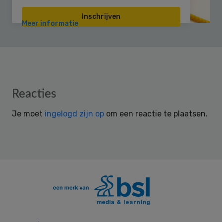
Inschrijven
Meer informatie
Reader
Reacties
Interactions
Je moet
ingelogd zijn op
om een reactie te plaatsen.