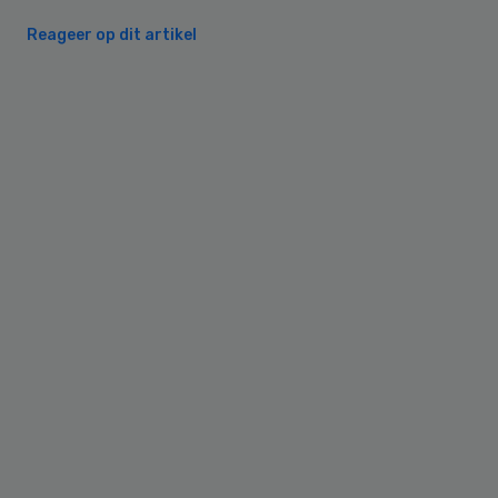
Reageer op dit artikel
Primary
Sidebar