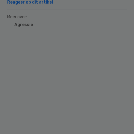
Reageer op dit artikel
Meer over:
Agressie
Primary
Sidebar