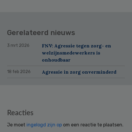
Gerelateerd nieuws
FNV: Agressie tegen zorg- en
3 mrt 2026
welzijnsmedewerkers is
onhoudbaar
Agressie in zorg onverminderd
18 feb 2026
Reader
Reacties
Interactions
Je moet
ingelogd zijn op
om een reactie te plaatsen.