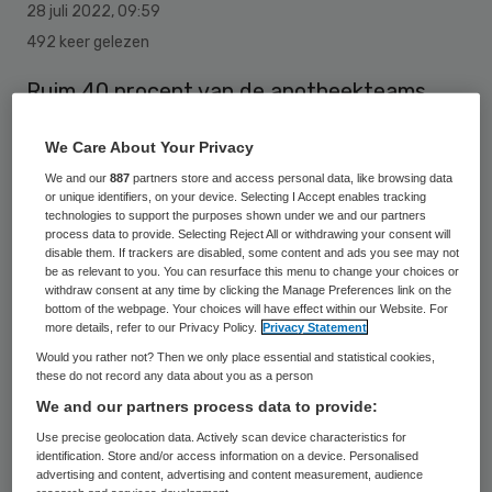
28 juli 2022
,
09:59
492 keer gelezen
Ruim 40 procent van de
apotheek
teams
had de afgelopen twaalf maanden wekelijks
We Care About Your Privacy
last van verbale of fysieke agressie. Bijna
We and our
887
partners store and access personal data, like browsing data
20 procent heeft hier dagelijks mee te
or unique identifiers, on your device. Selecting I Accept enables tracking
technologies to support the purposes shown under we and our partners
maken, signaleert apothekersorganisatie
process data to provide. Selecting Reject All or withdrawing your consent will
KNMP op basis van haar peiling ingevuld
disable them. If trackers are disabled, some content and ads you see may not
be as relevant to you. You can resurface this menu to change your choices or
door achthonderd leden. De onvrede en
withdraw consent at any time by clicking the Manage Preferences link on the
bottom of the webpage. Your choices will have effect within our Website. For
agressie zijn de belangrijkste redenen om te
more details, refer to our Privacy Policy.
Privacy Statement
stoppen met het werk, ziet de organisatie.
Would you rather not? Then we only place essential and statistical cookies,
these do not record any data about you as a person
We and our partners process data to provide:
De grootste oorzaken voor frustratie in
Use precise geolocation data. Actively scan device characteristics for
identification. Store and/or access information on a device. Personalised
de apotheek zijn de tekorten aan medicatie
advertising and content, advertising and content measurement, audience