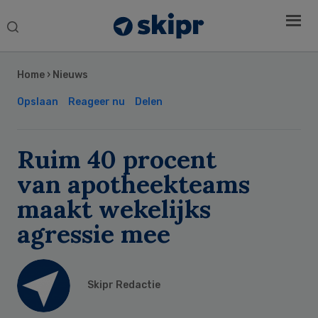
Search
this
Secondary
website
Sidebar
Home
›
Nieuws
Opslaan
Reageer nu
Delen
Ruim 40 procent
van apotheekteams
maakt wekelijks
agressie mee
Skipr Redactie