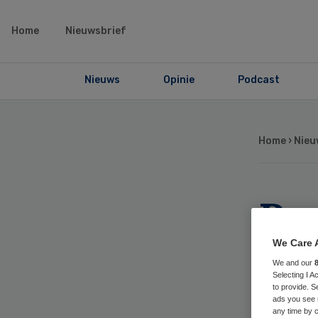
Home
Nieuwsbrief
Nieuws
Opinie
Podcast
Home
›
Nieu
Ru
ak
We Care 
We and our
Selecting I 
sc
to provide. S
ads you see 
any time by c