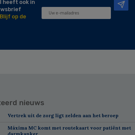
l heeft ook in
uwsbrief
Blijf op de
teerd nieuws
Vertrek uit de zorg ligt zelden aan het beroep
Máxima MC komt met routekaart voor patiënt met
darmkanker