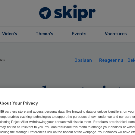
Video’s
Thema’s
Events
Vacatures
ws
Opslaan
Reageer nu
Del
waard gaat niet
koord met
About Your Privacy
889
partners store and access personal data, like browsing data or unique identifiers, on your
Accept enables tracking technologies to support the purposes shown under we and our partne
hadefonds
electing Reject All or withdrawing your consent will disable them. If trackers are disabled, so
may not be as relevant to you. You can resurface this menu to change your choices or withd
licking the Manage Preferences link on the bottom of the webpage. Your choices will have eff