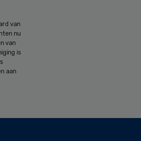
ard van
ënten nu
en van
iging is
ns
en aan