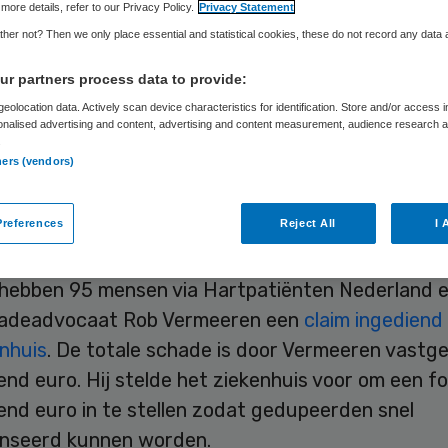
more details, refer to our Privacy Policy.
Privacy Statement
her not? Then we only place essential and statistical cookies, these do not record any data
Skipr Redactie
6 maart 2013
,
20:19
50 keer gelezen
r partners process data to provide:
eolocation data. Actively scan device characteristics for identification. Store and/or access 
onalised advertising and content, advertising and content measurement, audience research 
.
ard van Putten Ziekenhuis in Spijkenisse heeft
ners (vendors)
stel voor de oprichting van een schadefonds voor
de patiënten van de hand gewezen. Volgens het
references
Reject All
I 
s kleven er te veel nadelen aan een collectieve sc
l hebben 95 mensen via Hartpatiënten Nederland 
hadeadvocaat Rob Vermeeren een
claim ingediend
enhuis
. De totale schade is door Vermeeren vastge
nd euro. Hij stelde het ziekenhuis voor om een f
end euro in te stellen zodat gedupeerden snel
nseerd kunnen worden.