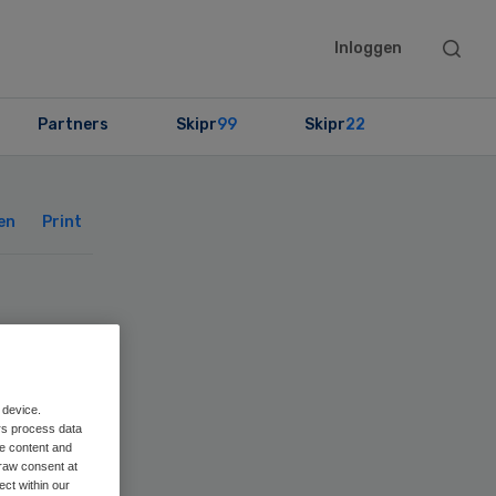
Searc
Inloggen
this
websit
Partners
Skipr
99
Skipr
22
Primary
Sidebar
en
Print
 device.
rs process data
me content and
raw consent at
ect within our