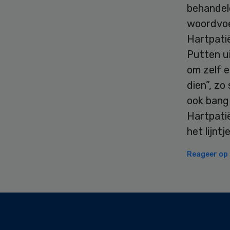
behandele
woordvoer
Hartpati
Putten ui
om zelf e
dien”, zo
ook bang 
Hartpati
het lijnt
Reageer op d
Secondary
Sidebar