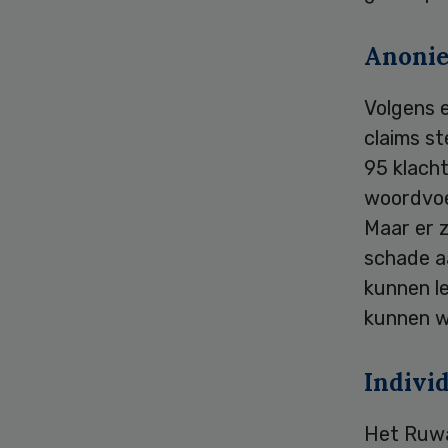
Anoni
Volgens 
claims st
95 klacht
woordvoe
Maar er z
schade aa
kunnen le
kunnen w
Indivi
Het Ruwaa