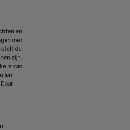
chten en
regen met
 stelt de
nen zijn.
ke is van
ullen
 Daar
en