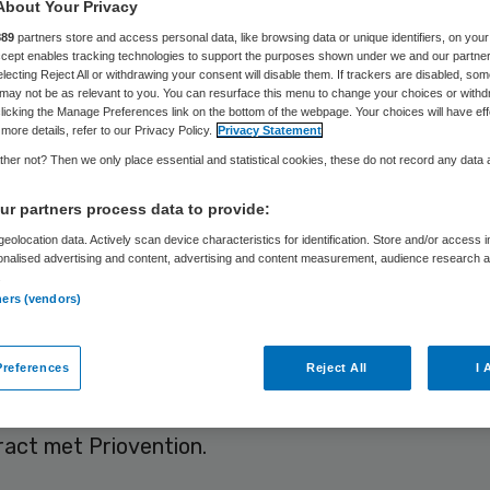
About Your Privacy
continentiemater
889
partners store and access personal data, like browsing data or unique identifiers, on your
Accept enables tracking technologies to support the purposes shown under we and our partne
r hele sector
electing Reject All or withdrawing your consent will disable them. If trackers are disabled, so
may not be as relevant to you. You can resurface this menu to change your choices or withd
licking the Manage Preferences link on the bottom of the webpage. Your choices will have eff
more details, refer to our Privacy Policy.
Privacy Statement
gelijk te maken
her not? Then we only place essential and statistical cookies, these do not record any data
r partners process data to provide:
eolocation data. Actively scan device characteristics for identification. Store and/or access 
onalised advertising and content, advertising and content measurement, audience research 
Laura van Elst
16 december 2024
,
13:29
1391 keer geleze
.
ners (vendors)
gooit de zorg 85 miljoen kilo aan incontinentiemate
references
Reject All
I 
rom werkt ’s Heeren Loo aan een
wasbare varian
uccesvolle pilot tekent de gehandicaptenzorgorga
ract met Priovention.