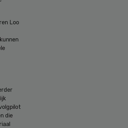
ren Loo
 kunnen
le
erder
ijk
olgpilot
en die
riaal