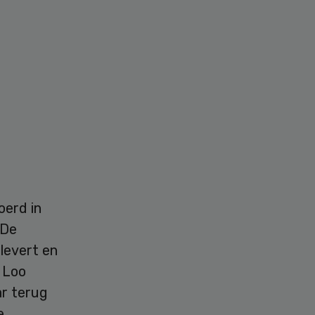
oerd in
“De
plevert en
n Loo
ar terug
e