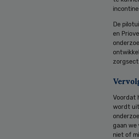
incontine
De pilot
en Priov
onderzoe
ontwikkel
zorgsecto
Vervol
Voordat 
wordt uit
onderzoek
gaan we v
niet of m