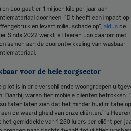
eren Loo gaat er 1 miljoen kilo per jaar aan
ntiemateriaal doorheen. “Dit heeft een impact op
fengebruik en levert milieuschade op”,
aldus
de
tie. Sinds 2022 werkt ’s Heeren Loo daarom met
ion samen aan de doorontwikkeling van wasbaar
ntiemateriaal.
kbaar voor de hele zorgsector
 pilot is in drie verschillende woongroepen uitgev
. Daarbij waren tien mobiele cliënten betrokken. 
sultaten laten zien dat het minder huidirritatie o
 aan de waardigheid van onze cliënten.” ’s Heere
het gemiddelde van 1.250 luiers per cliënt per ja
 brengen naar slechts twaalf tot vijftien wasbar