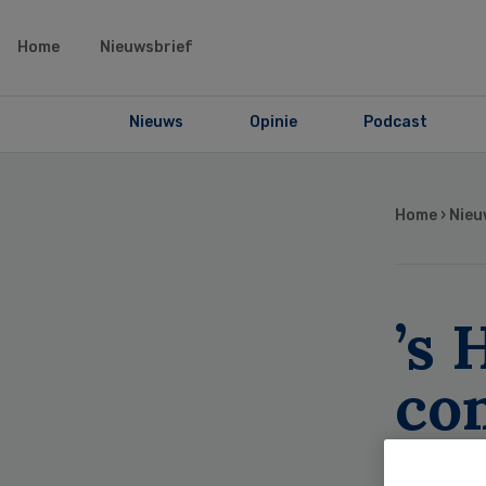
Home
Nieuwsbrief
Nieuws
Opinie
Podcast
Home
›
Nieu
’s 
co
he