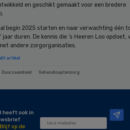
ntwikkeld en geschikt gemaakt voor een bredere
p.
zal begin 2025 starten en naar verwachting één t
 jaar duren. De kennis die ’s Heeren Loo opdoet,
met andere zorgorganisaties.
it artikel
Duurzaamheid
Gehandicaptenzorg
l heeft ook in
uwsbrief
Blijf op de