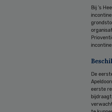
Bij ’s He
incontine
grondstof
organisa
Priovent
incontine
Beschi
De eerste
Apeldoorn
eerste re
bijdraagt
verwacht 
te kunnen