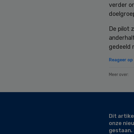
verder o
doelgroe
De pilot 
anderhalf
gedeeld 
Reageer op d
Meer over:
Secondary
Sidebar
Dit artike
onze nie
gestaan.