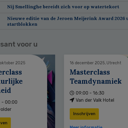
Nij Smellinghe bereidt zich voor op watertekort
Nieuwe editie van de Jeroen Meijerink Award 2026 u
startblokken
sant voor u
 oktober 2025
16 december 2025, Utrecht
erclass
Masterclass
urlijke
Teamdynamiek
heid
09:00 - 16:30
Van der Valk Hotel
 - 00:00
older
Inschrijven
jven
Meer informatie