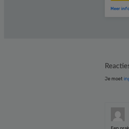
Meer inf
Reader
Reactie
Interactions
Je moet
in
Een prak