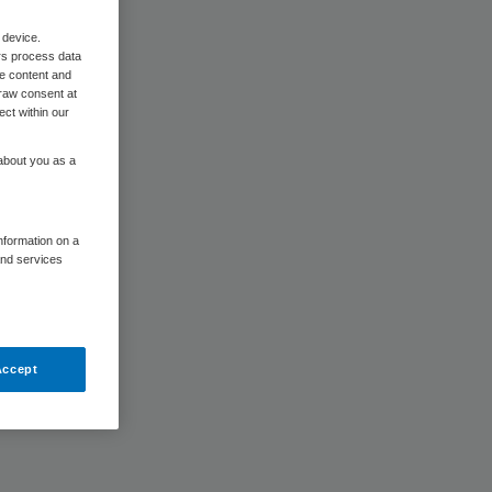
iaal
 device.
rs process data
me content and
raw consent at
ect within our
 about you as a
information on a
and services
n
riaal
Accept
t
. Na een
nisatie