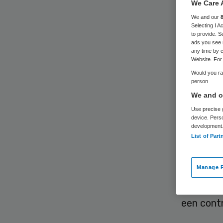
We Care 
in
We and our
Selecting I 
voo
to provide. S
ads you see 
any time by c
Website. For 
mo
Would you rat
person
We and ou
Use precise g
device. Pers
development
List of Part
Elk jaar 
Manage P
weg. Daa
eerste s
een cont