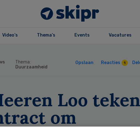
Video’s
Thema’s
Events
Vacatures
ws
Thema:
Opslaan
Reacties
Del
1
Duurzaamheid
Heeren Loo teken
ntract om
rbruikbaar