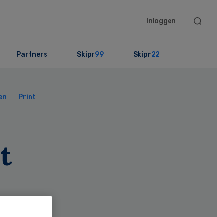
Searc
Inloggen
this
websit
Partners
Skipr
99
Skipr
22
Primary
Sidebar
en
Print
t