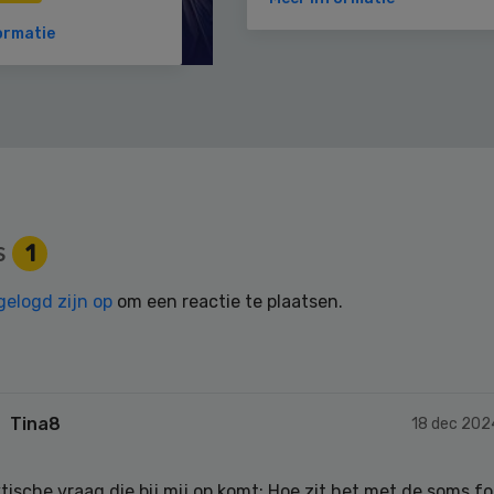
ormatie
s
1
gelogd zijn op
om een reactie te plaatsen.
Tina8
18 dec 202
tische vraag die bij mij op komt: Hoe zit het met de soms fo