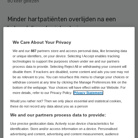
80 keer gelezen
Minder hartpatiënten overlijden na een
behandeling als ziekenhuizen
operatiemethodes met elkaar delen en
We Care About Your Privacy
evalueren. Dat blijkt uit het
We and our
887
partners store and access personal data, like browsing data
promotieonderzoek van Dennis van Veghel,
or unique identifiers, on your device. Selecting I Accept enables tracking
technologies to support the purposes shown under we and our partners
zorgmanager in het Catharina Ziekenhuis in
process data to provide. Selecting Reject All or withdrawing your consent will
disable them. If trackers are disabled, some content and ads you see may not
Eindhoven en bestuurder bij de
be as relevant to you. You can resurface this menu to change your choices or
Nederlandse Hart Registratie (NHR).
withdraw consent at any time by clicking the Manage Preferences link on the
bottom of the webpage. Your choices will have effect within our Website. For
more details, refer to our Privacy Policy.
Privacy Statement
Door verbeteringen die zijn doorgevoerd
Would you rather not? Then we only place essential and statistical cookies,
these do not record any data about you as a person
zijn in het Catharina Hart- en Vaatcentrum
We and our partners process data to provide:
van het Catharina Ziekenhuis hebben meer
Use precise geolocation data. Actively scan device characteristics for
patiënten een bypass-operatie en een
identification. Store and/or access information on a device. Personalised
advertising and content, advertising and content measurement, audience
hartklepvervanging via een catheter