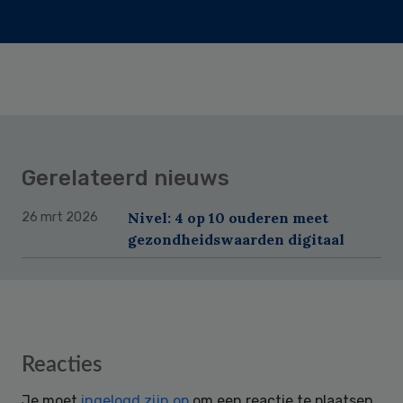
Gerelateerd nieuws
Nivel: 4 op 10 ouderen meet
26 mrt 2026
gezondheidswaarden digitaal
Reader
Reacties
Interactions
Je moet
ingelogd zijn op
om een reactie te plaatsen.