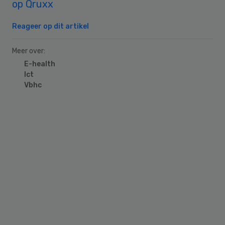
op Qruxx
Reageer op dit artikel
Meer over:
E-health
Ict
Vbhc
Primary
Sidebar