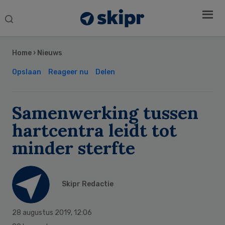
Search
this
Secondary
website
Sidebar
Home
›
Nieuws
Opslaan
Reageer nu
Delen
Samenwerking tussen
hartcentra leidt tot
minder sterfte
Skipr Redactie
28 augustus 2019
,
12:06