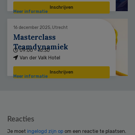
Inschrijven
Meer informatie
16 december 2025, Utrecht
Masterclass
Teamdynamiek
09:00 - 16:30
Van der Valk Hotel
Inschrijven
Meer informatie
Reader
Reacties
Interactions
Je moet
ingelogd zijn op
om een reactie te plaatsen.