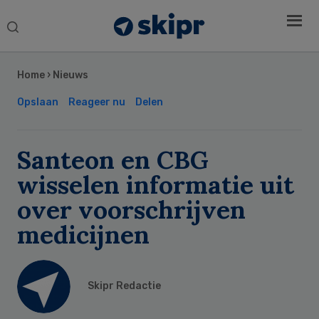
Search
this
Secondary
website
Sidebar
Home
›
Nieuws
Opslaan
Reageer nu
Delen
Santeon en CBG
wisselen informatie uit
over voorschrijven
medicijnen
Skipr Redactie