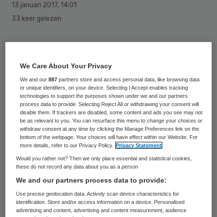
13 januari 2017
,
14:01
33 keer gelezen
Het College ter Beoordeling van
Geneesmiddelen (CBG) en ziekenhuizen die
We Care About Your Privacy
zijn aangesloten bij Santeon wisselen het
We and our
887
partners store and access personal data, like browsing data
or unique identifiers, on your device. Selecting I Accept enables tracking
komend jaar anoniem gegevens uit over het
technologies to support the purposes shown under we and our partners
voorschrijven van medicijnen in topklinische
process data to provide. Selecting Reject All or withdrawing your consent will
disable them. If trackers are disabled, some content and ads you see may not
ziekenhuizen.
be as relevant to you. You can resurface this menu to change your choices or
withdraw consent at any time by clicking the Manage Preferences link on the
bottom of the webpage. Your choices will have effect within our Website. For
CBG wil hiermee kennis opdoen over het
more details, refer to our Privacy Policy.
Privacy Statement
gebruik van en de ervaringen met
Would you rather not? Then we only place essential and statistical cookies,
these do not record any data about you as a person
medicijnen in de praktijk. De informatie kan
We and our partners process data to provide:
bijvoorbeeld belangrijk zijn bij het vinden van
Use precise geolocation data. Actively scan device characteristics for
andere mogelijkheden als een
identification. Store and/or access information on a device. Personalised
advertising and content, advertising and content measurement, audience
medicijntekort dreigt, aldus het CBG.