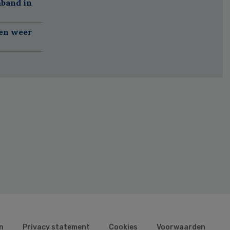
mband in
gen weer
n
Privacy statement
Cookies
Voorwaarden