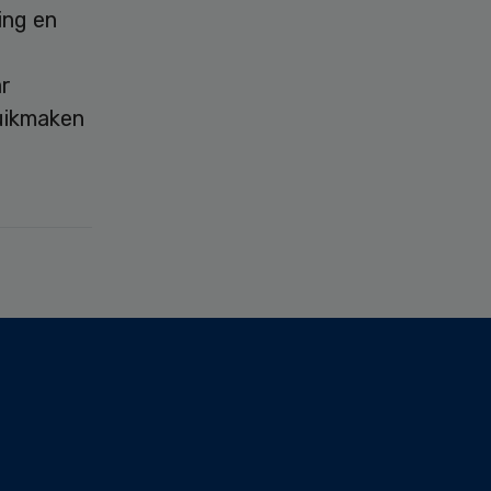
ing en
ar
uikmaken