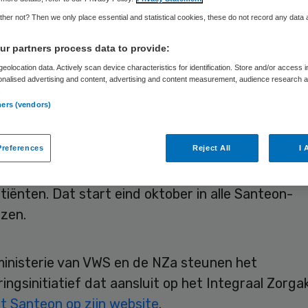
itale zorg
her not? Then we only place essential and statistical cookies, these do not record any data
r partners process data to provide:
eolocation data. Actively scan device characteristics for identification. Store and/or access 
onalised advertising and content, advertising and content measurement, audience research 
Leendert Douma
27 september 2022
,
09:07
936 keer gel
.
ners (vendors)
werkt met de vier grote zorgverzekeraars (CZ, M
references
Reject All
I 
eren Kruis) samen om de zorg te digitaliseren. Ee
s een gezamenlijke centrale thuismonitoring van
iënten. Dat start eind oktober in alle Santeon-
izen.
ministerie van VWS en de NZa steunen het
eringsinitiatief dat aansluit op het Integraal Zorga
ft Santeon op zijn website
.