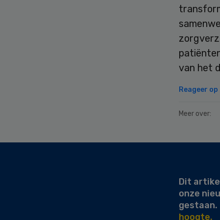
transfor
samenwer
zorgverz
patiënte
van het d
Reageer op d
Meer over:
Secondary
Sidebar
Dit artike
onze nie
gestaan.
hoogte.