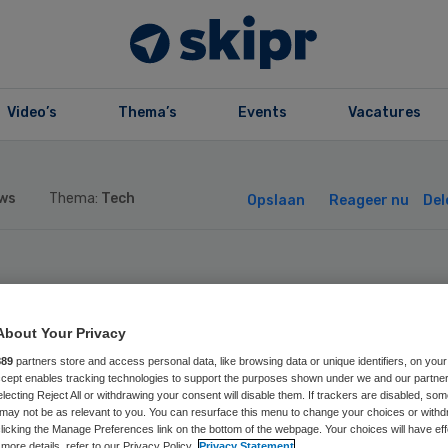
Video’s
Thema’s
Events
Vacatures
ws
Thema:
Tech
Opslaan
Reageer nu
Del
nteon en
About Your Privacy
rgverzekeraars
889
partners store and access personal data, like browsing data or unique identifiers, on your
Accept enables tracking technologies to support the purposes shown under we and our partne
rken samen aan
electing Reject All or withdrawing your consent will disable them. If trackers are disabled, so
may not be as relevant to you. You can resurface this menu to change your choices or withd
licking the Manage Preferences link on the bottom of the webpage. Your choices will have eff
more details, refer to our Privacy Policy.
Privacy Statement