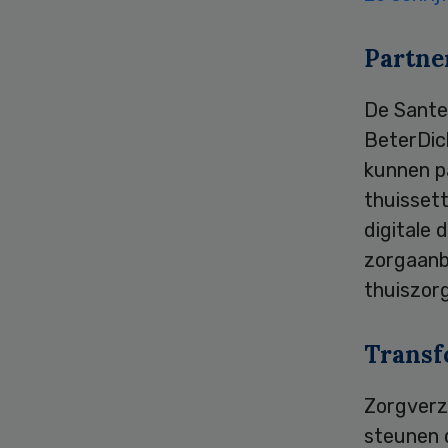
Partne
De Sante
BeterDich
kunnen pa
thuissett
digitale 
zorgaanb
thuiszor
Transf
Zorgverz
steunen d