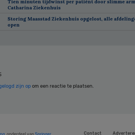
Tien minuten tijdwinst per patiënt door slimme ar
Catharina Ziekenhuis
Storing Maasstad Ziekenhuis opgelost, alle afdelin
open
s
gelogd zijn op
om een reactie te plaatsen.
Contact
Advertere
ing
, onderdeel van
Springer