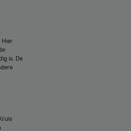
s
 Hier
de
dig is. De
ndere
Kruis
n