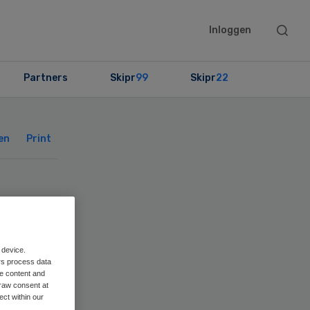
Searc
Inloggen
this
websit
Partners
Skipr
99
Skipr
22
Primary
Sidebar
en
Print
 device.
rs process data
me content and
raw consent at
ect within our