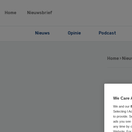
Home
Nieuwsbrief
Nieuws
Opinie
Podcast
Home
›
Nieu
Sa
We Care 
zo
We and our
Selecting I 
we
to provide. S
ads you see 
any time by c
Website. For 