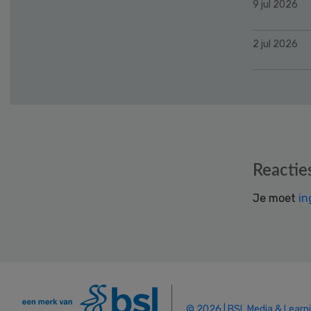
9 jul 2026
2 jul 2026
Reader
Reactie
Interactions
Je moet
in
© 2026 | BSL Media & Learn