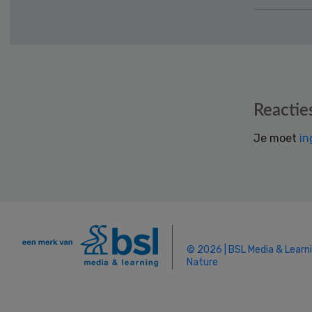
Reader
Reactie
Interactions
Je moet
in
© 2026 | BSL Media & Learn
Nature