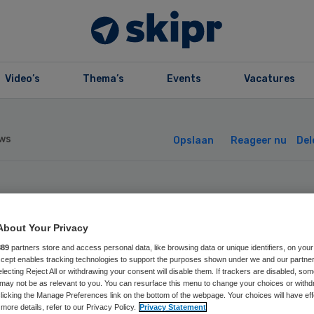
Video’s
Thema’s
Events
Vacatures
ws
Opslaan
Reageer nu
Del
haf eigen risico a
About Your Privacy
or chronisch ggz
889
partners store and access personal data, like browsing data or unique identifiers, on your
Accept enables tracking technologies to support the purposes shown under we and our partne
electing Reject All or withdrawing your consent will disable them. If trackers are disabled, so
iënten’
may not be as relevant to you. You can resurface this menu to change your choices or withd
licking the Manage Preferences link on the bottom of the webpage. Your choices will have eff
more details, refer to our Privacy Policy.
Privacy Statement