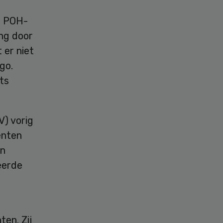
e POH-
ing door
 er niet
go.
ts
V) vorig
ënten
en
eerde
en. Zij