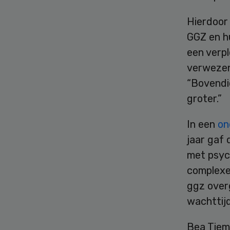
Hierdoor 
GGZ en hu
een verpl
verwezen 
“Bovendi
groter.”
In een
on
jaar gaf 
met psyc
complexer
ggz over
wachttij
Bea Tiem