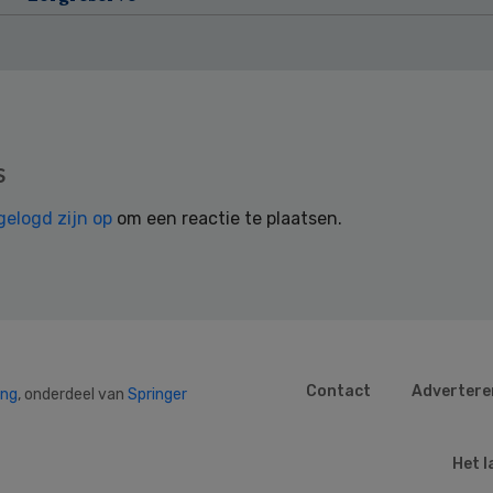
s
gelogd zijn op
om een reactie te plaatsen.
Contact
Advertere
ing
, onderdeel van
Springer
Het l