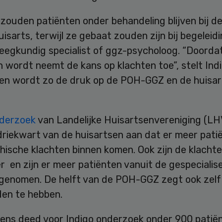
zouden patiënten onder behandeling blijven bij d
isarts, terwijl ze gebaat zouden zijn bij begeleid
eegkundig specialist of ggz-psycholoog. “Doordat
wordt neemt de kans op klachten toe”, stelt Indi
en wordt zo de druk op de POH-GGZ en de huisar
derzoek
van Landelijke Huisartsenvereniging (LH
driekwart van de huisartsen aan dat er meer pati
hische klachten binnen komen. Ook zijn de klacht
 en zijn er meer patiënten vanuit de gespecialis
genomen. De helft van de POH-GGZ zegt ook zelf
den te hebben.
ens deed voor Indigo onderzoek onder 900 patiënt