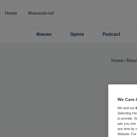
Home
Nieuwsbrief
Nieuws
Opinie
Podcast
Home
›
Nieu
‘Sc
We Care 
vo
We and our
Selecting I 
to provide. S
pat
ads you see 
any time by c
Website. For 