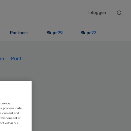
Searc
Inloggen
this
websit
Partners
Skipr
99
Skipr
22
Primary
Sidebar
en
Print
f
-
 device.
rs process data
me content and
raw consent at
ect within our