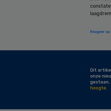
constate
laagdrem
Reageer op d
Secondary
Sidebar
Dit artike
onze nie
gestaan.
hoogte.