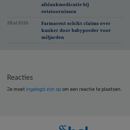
afslankmedicatie bij
eetstoornissen
Farmaceut schikt claims over
28 jul 2026
kanker door babypoeder voor
miljarden
Reader
Reacties
Interactions
Je moet
ingelogd zijn op
om een reactie te plaatsen.