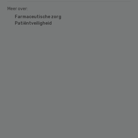
Meer over:
Farmaceutische zorg
Patiëntveiligheid
Primary
Sidebar