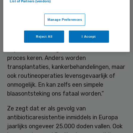
List of Partners (vendors)
ontwikkeld.
Manage Preferences
Levensgevaarlijk
Reject All
I Accept
“Als antibiotica niet meer werken, lopen
miljoenen mensen gevaar. We moeten dit
proces keren. Anders worden
transplantaties, kankerbehandelingen, maar
ook routineoperaties levensgevaarlijk of
onmogelijk. En kan zelfs een simpele
blaasontsteking ons fataal worden.”
Ze zegt dat er als gevolg van
antibioticaresistentie inmiddels in Europa
jaarlijks ongeveer 25.000 doden vallen. Ook