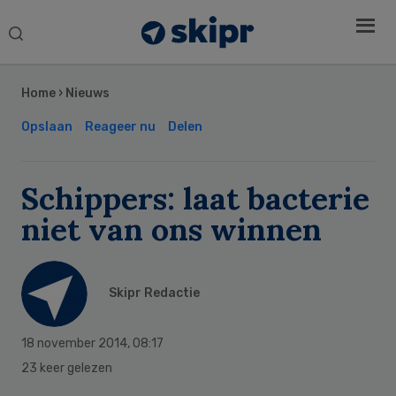
Search
this
Secondary
website
Sidebar
Home
›
Nieuws
Opslaan
Reageer nu
Delen
Schippers: laat bacterie
niet van ons winnen
Skipr Redactie
18 november 2014
,
08:17
23 keer gelezen