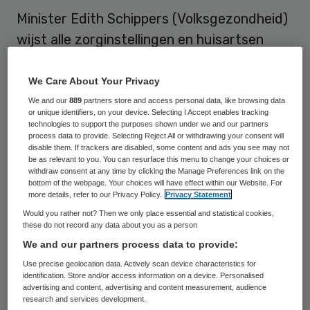
Minister Edith Schippers (Volksgezondheid)
wijst alle zorginstellingen en huisartsen
erop dat steeds meer bacteriën ongevoelig
zijn voor de werking van antibiotica. Als dit
We Care About Your Privacy
tij niet wordt gekeerd, worden nu nog
We and our
889
partners store and access personal data, like browsing data
or unique identifiers, on your device. Selecting I Accept enables tracking
eenvoudig te genezen ziektes weer
technologies to support the purposes shown under we and our partners
process data to provide. Selecting Reject All or withdrawing your consent will
levensgevaarlijk. Schippers: “Als we niet
disable them. If trackers are disabled, some content and ads you see may not
be as relevant to you. You can resurface this menu to change your choices or
opletten, winnen de bacteriën het van ons.”
withdraw consent at any time by clicking the Manage Preferences link on the
bottom of the webpage. Your choices will have effect within our Website. For
more details, refer to our Privacy Policy.
Privacy Statement
De bewindsvrouw
spoort aan tot het
Would you rather not? Then we only place essential and statistical cookies,
voorkomen van infecties
door goede
these do not record any data about you as a person
hygiëne en roept op tot zinnig en zuinig
We and our partners process data to provide:
omspringen met antibiotica. Ook moeten
Use precise geolocation data. Actively scan device characteristics for
identification. Store and/or access information on a device. Personalised
bacteriën actiever worden opgespoord.
advertising and content, advertising and content measurement, audience
Tevens moeten nieuwe antibiotica worden
research and services development.