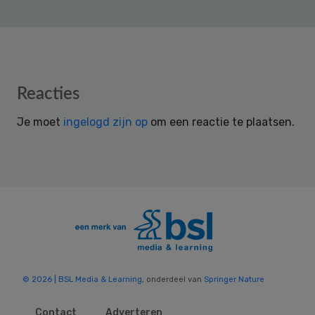
Reader
Reacties
Interactions
Je moet
ingelogd zijn op
om een reactie te plaatsen.
© 2026 | BSL Media & Learning
, onderdeel van
Springer Nature
Contact
Adverteren