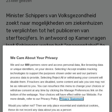
23 keer gelezen
Minister Schippers van Volksgezondheid
zoekt naar mogelijkheden om ziekenhuizen
te verplichten tot het publiceren van
sterftecijfers. In antwoord op Kamervragen
laat Schippers weten het “onacceptabel” te
vinden dat circa 25 ziekenhuizen niets
We Care About Your Privacy
publiceren vanwege een onvolledige
We and our
889
partners store and access personal data, like browsing data
registratie.
or unique identifiers, on your device. Selecting I Accept enables tracking
technologies to support the purposes shown under we and our partners
process data to provide. Selecting Reject All or withdrawing your consent will
Momenteel bestaat er geen formele
disable them. If trackers are disabled, some content and ads you see may not
be as relevant to you. You can resurface this menu to change your choices or
verplichting tot het publiceren van
withdraw consent at any time by clicking the Manage Preferences link on the
sterftecijfers. Wel hebben
bottom of the webpage. Your choices will have effect within our Website. For
more details, refer to our Privacy Policy.
Privacy Statement
brancheorganisaties NVZ en NFU zich in
Would you rather not? Then we only place essential and statistical cookies,
2009 gecommitteerd aan publicatie van
these do not record any data about you as a person