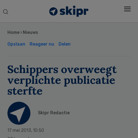
Search
this
Secondary
website
Sidebar
Home
›
Nieuws
Opslaan
Reageer nu
Delen
Schippers overweegt
verplichte publicatie
sterfte
Skipr Redactie
17 mei 2013
,
10:50