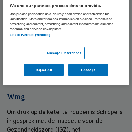
We and our partners process data to provide:
sterftecijfers door de ziekenhuissector en
Use precise geolocation data. Actively scan device characteristics for
de doorontwikkeling van het model voor
identification. Store and/or access information on a device. Personalised
gestandaardiseerde sterftecijfers. “Echter,
advertising and content, advertising and content measurement, audience
research and services development.
ik constateer dat deze toezegging tot op
List of Partners (vendors)
heden
niet tot concrete resultaten heeft
geleid
”, laat Schippers de Tweede Kamer
Manage Preferences
weten. “Mij is ook geen informatie bekend is
waaruit blijkt dat er concrete initiatieven
Reject All
I Accept
terzake in voorbereiding zijn.”
Wmg
Om druk op de ketel te houden is Schippers
in gesprek met de Inspectie voor de
Gezondheidszorg (IGZ), het