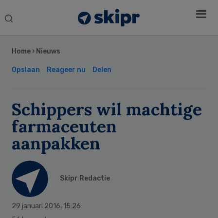
Search
this
Secondary
website
Sidebar
Home
›
Nieuws
Opslaan
Reageer nu
Delen
Schippers wil machtige
farmaceuten
aanpakken
Skipr Redactie
29 januari 2016
,
15:26