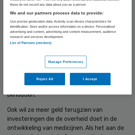
these do not record any data about you as a person
radicale koerswijziging nodig omdat de
We and our partners process data to provide:
“balans in de geneesmiddelenmarkt zoek is”.
Use precise geolocation data. Actively scan device characteristics for
identification. Store and/or access information on a device. Personalised
Schippers wil onder meer dat de Europese
advertising and content, advertising and content measurement, audience
research and services development.
Unie de “vele regels” die de industrie
List of Partners (vendors)
beschermen onder de loep neemt. Ooit
kwamen die er om innovatie te stimuleren,
Manage Preferences
maar nu worden ze volgens haar door de
farmaceuten gebruikt om hun
Reject All
I Accept
monopoliepositie zo lang mogelijk te
behouden.
Ook wil ze meer geld terugzien van
investeringen die de overheid doet in de
ontwikkeling van medicijnen. Als het aan de