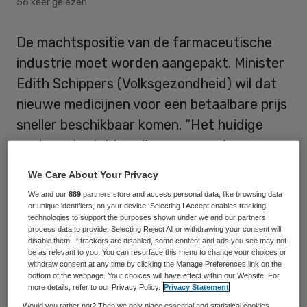
56 keer gelezen
De machtspositie van de farmaceutische
industrie moet worden aangepakt. Minister
Edith Schippers (Volksgezondheid) wil dat
nieuwe medicijnen voor een betaalbare prijs
sneller beschikbaar komen. “Het huidige
systeem is niet houdbaar en moet
veranderen.”
We Care About Your Privacy
We and our
889
partners store and access personal data, like browsing data
Er verschijnen voortdurend nieuwe,
or unique identifiers, on your device. Selecting I Accept enables tracking
complexe medicijnen op de markt. Vaak zijn
technologies to support the purposes shown under we and our partners
process data to provide. Selecting Reject All or withdrawing your consent will
die erg duur, is er geen alternatief en is het
disable them. If trackers are disabled, some content and ads you see may not
be as relevant to you. You can resurface this menu to change your choices or
bestemd voor een kleine doelgroep. Als dat
withdraw consent at any time by clicking the Manage Preferences link on the
bottom of the webpage. Your choices will have effect within our Website. For
doorgaat wordt de zorg onbetaalbaar,
more details, refer to our Privacy Policy.
Privacy Statement
meent de bewindsvrouw. Daarom is een
Would you rather not? Then we only place essential and statistical cookies,