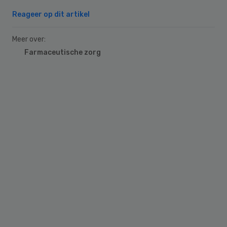
Reageer op dit artikel
Meer over:
Farmaceutische zorg
Primary
Sidebar