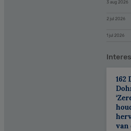
3 aug 2026
2 jul 2026
1 jul 2026
Interes
162 
Doh
‘Zer
hou
her
van 