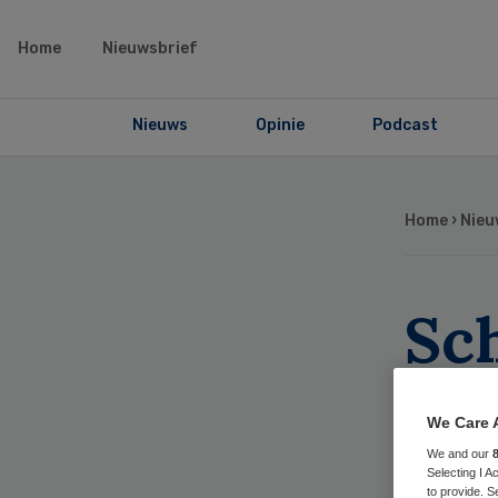
Home
Nieuwsbrief
Nieuws
Opinie
Podcast
Home
›
Nieu
Sch
to
We Care 
te
We and our
Selecting I 
to provide. S