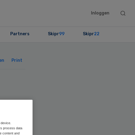
Searc
Inloggen
this
websit
Partners
Skipr
99
Skipr
22
Primary
Sidebar
en
Print
he
 device.
rs process data
me content and