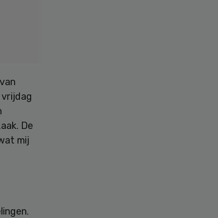
 van
 vrijdag
n
zaak. De
wat mij
lingen.