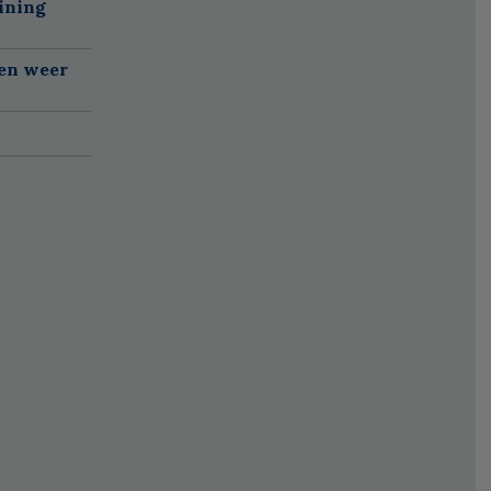
ining
gen weer