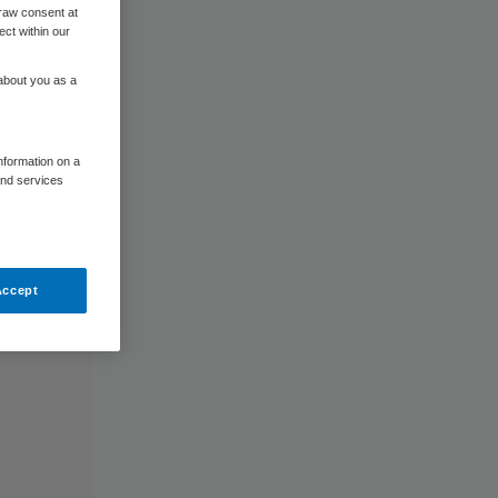
raw consent at
ect within our
 about you as a
information on a
and services
Accept