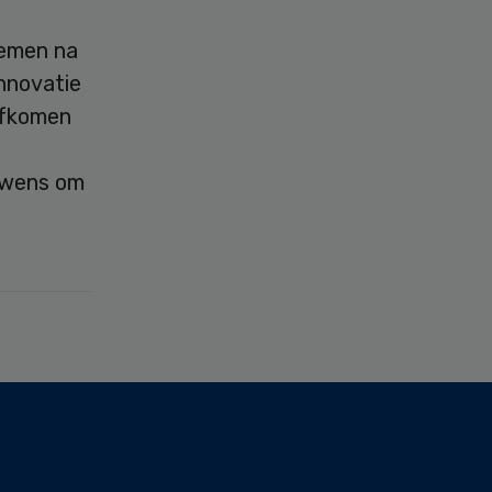
temen na
innovatie
afkomen
e wens om