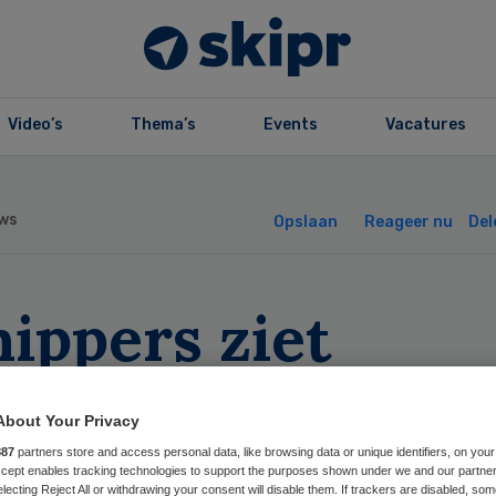
Video’s
Thema’s
Events
Vacatures
ws
Opslaan
Reageer nu
Del
ippers ziet
ekomst in medisc
About Your Privacy
chnologie
887
partners store and access personal data, like browsing data or unique identifiers, on your
Accept enables tracking technologies to support the purposes shown under we and our partne
electing Reject All or withdrawing your consent will disable them. If trackers are disabled, so