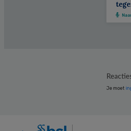
tege
Naa
Reader
Reactie
Interactions
Je moet
in