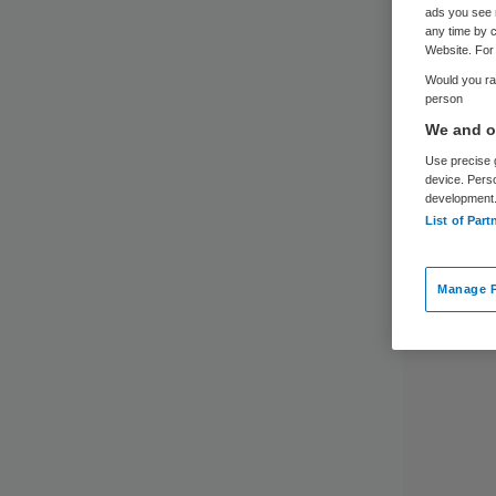
ads you see 
any time by c
Website. For 
Would you rat
person
We and ou
Use precise g
device. Pers
development
List of Part
Manage P