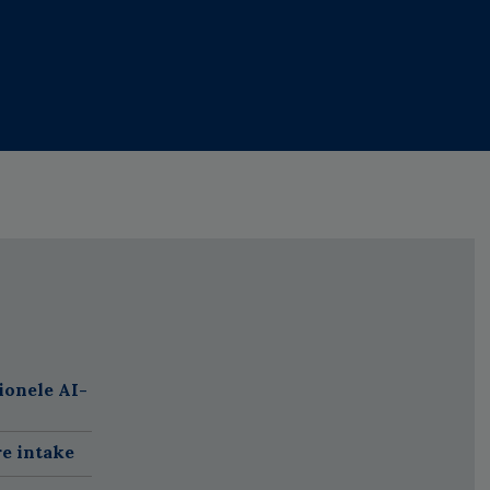
ionele AI-
re intake