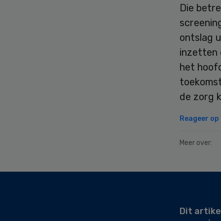
Die betre
screenin
ontslag u
inzetten
het hoofd
toekomst
de zorg k
Reageer op d
Meer over:
Secondary
Sidebar
Dit artike