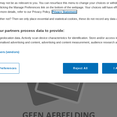
may not be as relevant to you. You can resurface this menu to change your choices or withd
licking the Manage Preferences link on the bottom of the webpage. Your choices will have eff
more details, refer to our Privacy Policy.
Privacy Statement
Skipr Redactie
25 februari 2011
,
15:43
33 keer gelezen
her not? Then we only place essential and statistical cookies, these do not record any data
r partners process data to provide:
eolocation data. Actively scan device characteristics for identification. Store and/or access 
onalised advertising and content, advertising and content measurement, audience research 
.
ners (vendors)
references
Reject All
I 