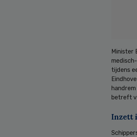
Minister
medisch-t
tijdens 
Eindhove
handrem 
betreft 
Inzett 
Schippers