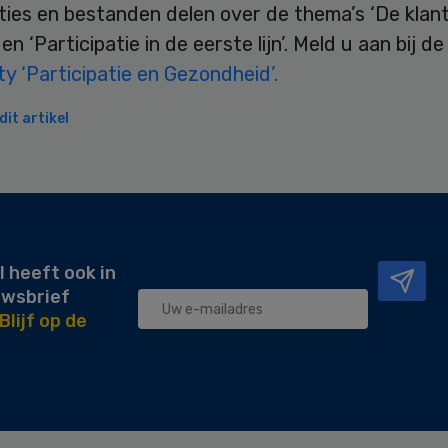
ties en bestanden delen over de thema’s ‘De klan
en ‘Participatie in de eerste lijn’. Meld u aan bij de
 ‘Participatie en Gezondheid’.
it artikel
l heeft ook in
uwsbrief
Blijf op de