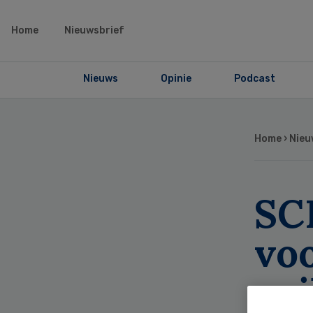
Home
Nieuwsbrief
Nieuws
Opinie
Podcast
Home
›
Nieu
SCP
vo
vei