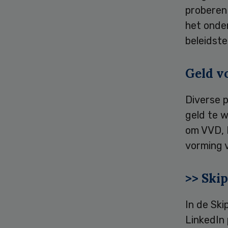
proberen
het onde
beleidste
Geld v
Diverse 
geld te w
om VVD, 
vorming 
>> Ski
In de Sk
LinkedIn 