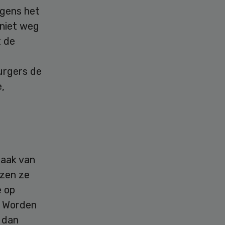
lgens het
 niet weg
t de
urgers de
e,
zaak van
ezen ze
e op
. Worden
” dan