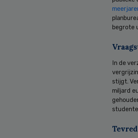
meerjare
planbure
begrote u
Vraags
In de ver
vergrijz
stijgt. V
miljard 
gehouden
studente
Tevred