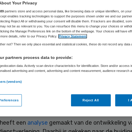
About Your Privacy
889
partners store and access personal data, like browsing data or unique identifiers, on your
Accept enables tracking technologies to support the purposes shown under we and our partne
Skipr Redactie
9 juli 2010
,
07:55
53 keer gelezen
electing Reject All or withdrawing your consent will disable them. If trackers are disabled, so
may not be as relevant to you. You can resurface this menu to change your choices or withd
licking the Manage Preferences link on the bottom of the webpage. Your choices will have eff
more details, refer to our Privacy Policy.
Privacy Statement
e kabinetsperiode is voor publieke diensten als
her not? Then we only place essential and statistical cookies, these do not record any data
, zorg en veiligheid naar verwachting 1,1 miljard e
r partners process data to provide:
r nodig dan verwacht door toegenomen gebruik. D
eolocation data. Actively scan device characteristics for identification. Store and/or access 
aal en Cultureel Planbureau (SCP) in de donderda
onalised advertising and content, advertising and content measurement, audience research 
.
n publicatie ‘Publieke dienstverlening in perspec
ners (vendors)
um voor de kabinetsformatie 2010’.
references
Reject All
I 
e SCP
heeft een
analyse
gemaakt van de ontwikkeling v
dienstverlening. Daarbij is gekeken naar de huidig