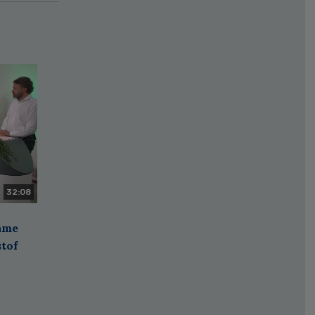
32:08
zame
stof