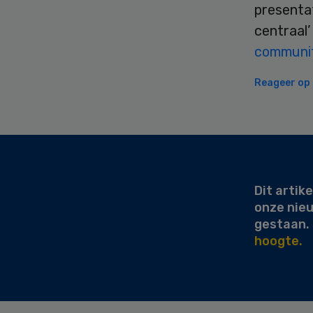
presenta
centraal’ 
community
Reageer op d
Secondary
Sidebar
Dit artike
onze nie
gestaan.
hoogte.