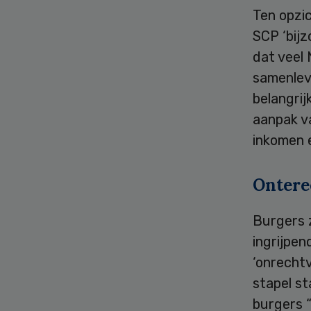
Ten opzi
SCP ‘bij
dat veel
samenlevi
belangri
aanpak va
inkomen 
Ontere
Burgers 
ingrijpen
‘onrecht
stapel s
burgers “