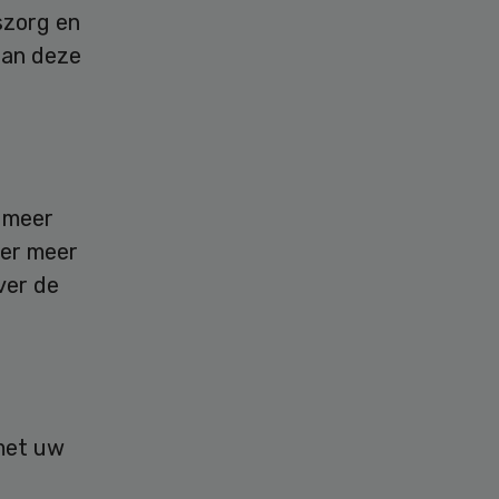
szorg en
aan deze
s meer
der meer
ver de
 met uw