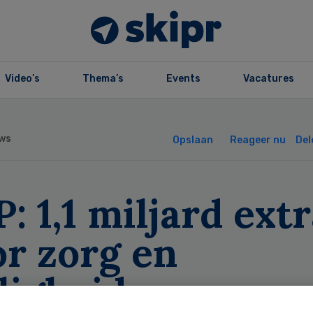
Video’s
Thema’s
Events
Vacatures
ws
Opslaan
Reageer nu
Del
: 1,1 miljard ext
or zorg en
ligheid