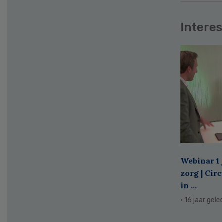
Interes
Webinar 1 
zorg | Cir
in ...
· 16 jaar gel