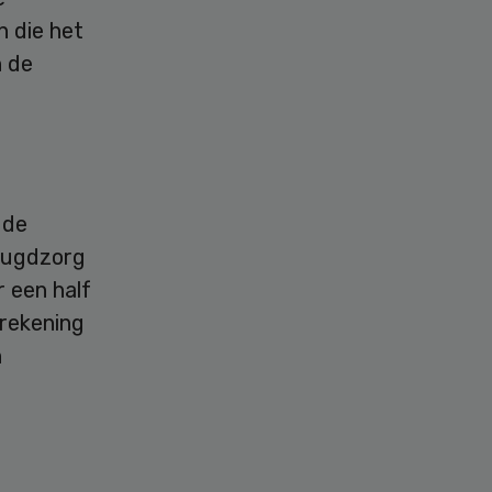
n die het
n de
 de
jeugdzorg
r een half
 rekening
n