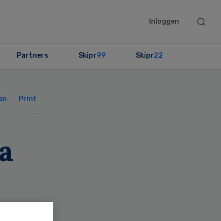
Searc
Inloggen
this
websit
Partners
Skipr
99
Skipr
22
Primary
Sidebar
en
Print
ra