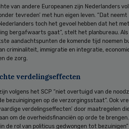
chte van andere Europeanen zijn Nederlanders vo
zonder tevreden’ met hun eigen leven. “Dat neemt
 Nederlanders toch het gevoel hebben dat het me
ng bergafwaarts gaat”, stelt het planbureau. Als
jkste aandachtspunten de komende tijd noemen b
n criminaliteit, immigratie en integratie, economi
en de zorg.
chte verdelingseffecten
zijn volgens het SCP “niet overtuigd van de nood
de bezuinigingen op de verzorgingsstaat”. Ook vr
vaardige verdelingseffecten’ door maatregelen di
taan om de overheidsfinanciën op orde te brengen
in de rol van politicus gedwongen tot bezuinigen