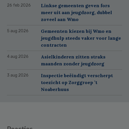
Linkse gemeenten geven fors
26 feb 2026
meer uit aan jeugdzorg, dubbel
zoveel aan Wmo
Gemeenten kiezen bij Wmo en
5 aug 2026
jeugdhulp steeds vaker voor lange
contracten
Asielkinderen zitten straks
4 aug 2026
maanden zonder jeugdzorg
Inspectie beëindigt verscherpt
3 aug 2026
toezicht op Zorggroep ’t
Noaberhuus
Reader