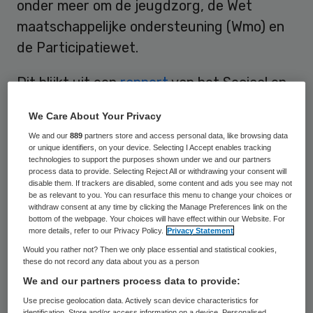
onder meer om de jeugdzorg, de Wet
maatschappelijke ondersteuning (Wmo) en
de Participatiewet.
Dit blijkt uit een
rapport
van het Sociaal en
Cultureel Planbureau (SCP), waarin
We Care About Your Privacy
onderzoekers zich onder meer baseren op
We and our
889
partners store and access personal data, like browsing data
informatie van griffiers.
or unique identifiers, on your device. Selecting I Accept enables tracking
technologies to support the purposes shown under we and our partners
process data to provide. Selecting Reject All or withdrawing your consent will
In ongeveer 40 procent van de
disable them. If trackers are disabled, some content and ads you see may not
be as relevant to you. You can resurface this menu to change your choices or
onderzochte gemeenten is het volgens
withdraw consent at any time by clicking the Manage Preferences link on the
griffiers voor gemeenteraadsleden moeilijk
bottom of the webpage. Your choices will have effect within our Website. For
more details, refer to our Privacy Policy.
Privacy Statement
om over voldoende tijd te beschikken voor
Would you rather not? Then we only place essential and statistical cookies,
de taakuitvoering. Zij zijn echter wel
these do not record any data about you as a person
We and our partners process data to provide:
verantwoordelijk voor het beleid. In
Use precise geolocation data. Actively scan device characteristics for
ongeveer 1 op de 10 deelnemende
identification. Store and/or access information on a device. Personalised