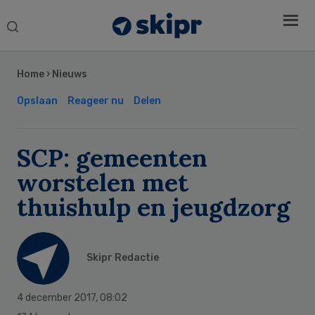
Search
this
Secondary
website
Sidebar
Home
›
Nieuws
Opslaan
Reageer nu
Delen
SCP: gemeenten
worstelen met
thuishulp en jeugdzorg
Skipr Redactie
4 december 2017
,
08:02