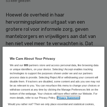
53 keer gelezen
Hoewel de overheid in haar
hervormingsplannen uitgaat van een
grotere rol voor informele zorg, geven
mantelzorgers en vrijwilligers aan dat van
hen niet veel meer te verwachten is. Dat
blijkt uit de publicatie Hulp Geboden van het
Sociaal Cultureel Planbureau (SCP).
We Care About Your Privacy
We and our
889
partners store and access personal data, like browsing data
Het wordt mantelzorgers regelmatig te
or unique identifiers, on your device. Selecting I Accept enables tracking
technologies to support the purposes shown under we and our partners
veel,
schrijven de onderzoekers van het
process data to provide. Selecting Reject All or withdrawing your consent will
disable them. If trackers are disabled, some content and ads you see may not
SCP
. Dat heeft onder meer te maken met
be as relevant to you. You can resurface this menu to change your choices or
withdraw consent at any time by clicking the Manage Preferences link on the
de veranderende band met de ouder of
bottom of the webpage. Your choices will have effect within our Website. For
partner die ze verzorgen en met de
more details, refer to our Privacy Policy.
Privacy Statement
Would you rather not? Then we only place essential and statistical cookies,
combinatie van zorg en werk. Bovendien