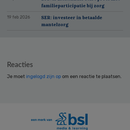
familieparticipatie bij zorg
SER: investeer in betaalde
19 feb 2026
mantelzorg
Reader
Reacties
Interactions
Je moet
ingelogd zijn op
om een reactie te plaatsen.