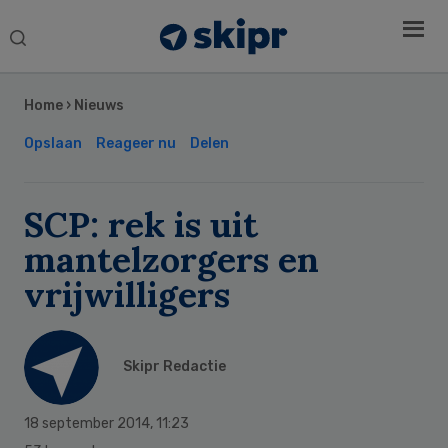
Search
this
Secondary
website
Sidebar
Home
›
Nieuws
Opslaan
Reageer nu
Delen
SCP: rek is uit
mantelzorgers en
vrijwilligers
Skipr Redactie
18 september 2014
,
11:23