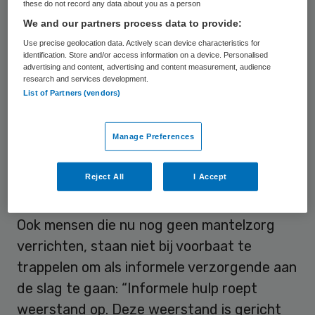
these do not record any data about you as a person
zoeken de meeste mantelzorgers pas laat,
We and our partners process data to provide:
of helemaal geen hulp. Resultaat: “Van veel
Use precise geolocation data. Actively scan device characteristics for
identification. Store and/or access information on a device. Personalised
mantelzorgers die wij spraken is niet veel
advertising and content, advertising and content measurement, audience
meer te verwachten. Zij zitten
research and services development.
List of Partners (vendors)
gevoelsmatig al aan hun taks en zien
hooguit wat mogelijkheden om extra hand-
Manage Preferences
en spandiensten te verrichten.”
Reject All
I Accept
Weerstand
Ook mensen die nu nog geen mantelzorg
verrichten, staan niet bij voorbaat te
trappelen om als informele verzorgende aan
de slag te gaan: “Informele hulp roept
weerstand op. Deze weerstand is gericht