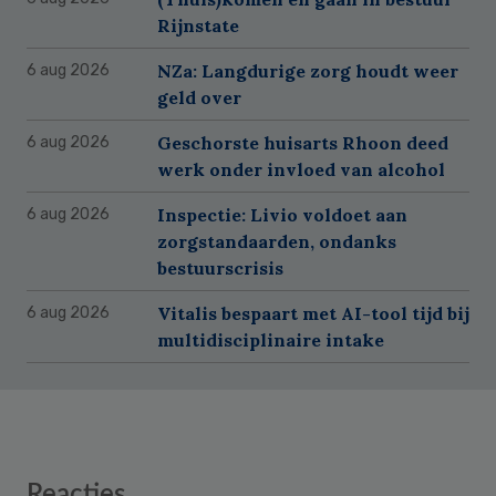
Rijnstate
NZa: Langdurige zorg houdt weer
6 aug 2026
geld over
Geschorste huisarts Rhoon deed
6 aug 2026
werk onder invloed van alcohol
Inspectie: Livio voldoet aan
6 aug 2026
zorgstandaarden, ondanks
bestuurscrisis
Vitalis bespaart met AI-tool tijd bij
6 aug 2026
multidisciplinaire intake
Reader
Reacties