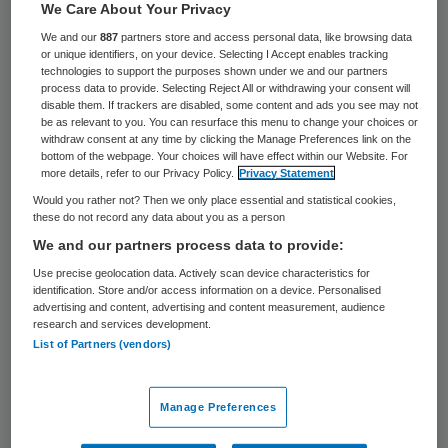
32 keer gelezen
We Care About Your Privacy
We and our
887
partners store and access personal data, like browsing data
or unique identifiers, on your device. Selecting I Accept enables tracking
Vrouwen tussen de 50 en 74 jaar die
technologies to support the purposes shown under we and our partners
regelmatig worden gescreend op
process data to provide. Selecting Reject All or withdrawing your consent will
disable them. If trackers are disabled, some content and ads you see may not
borstkanker, hebben een veel kleinere kans
be as relevant to you. You can resurface this menu to change your choices or
withdraw consent at any time by clicking the Manage Preferences link on the
om aan de ziekte te overlijden als ze deze
bottom of the webpage. Your choices will have effect within our Website. For
more details, refer to our Privacy Policy.
Privacy Statement
blijken te hebben. Het gaat internationaal
Would you rather not? Then we only place essential and statistical cookies,
om een 40 procent lagere kans, in
these do not record any data about you as a person
Nederland zou het zelfs om 50 procent
We and our partners process data to provide:
gaan. Dat blijkt uit een groot onderzoek van
Use precise geolocation data. Actively scan device characteristics for
identification. Store and/or access information on a device. Personalised
29 experts uit 16 verschillende landen. Zij
advertising and content, advertising and content measurement, audience
research and services development.
hebben meerdere studies naast elkaar
List of Partners (vendors)
gelegd en zijn tot deze conclusies gekomen.
De onderzoeksresultaten zijn gepubliceerd
Manage Preferences
in het wetenschappelijke tijdschrift New