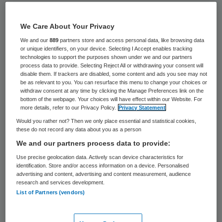
Voor ChristenUnie-leider Gert-Jan Segers
is het D66-plan om ouderen met een
We Care About Your Privacy
voltooid leven het recht te geven om uit
We and our
889
partners store and access personal data, like browsing data
or unique identifiers, on your device. Selecting I Accept enables tracking
het leven te stappen geen breekpunt in de
technologies to support the purposes shown under we and our partners
process data to provide. Selecting Reject All or withdrawing your consent will
formatie. Dat maakte hij maandag duidelijk
disable them. If trackers are disabled, some content and ads you see may not
be as relevant to you. You can resurface this menu to change your choices or
na een gesprek met informateur Edith
withdraw consent at any time by clicking the Manage Preferences link on the
bottom of the webpage. Your choices will have effect within our Website. For
Schippers.
more details, refer to our Privacy Policy.
Privacy Statement
Would you rather not? Then we only place essential and statistical cookies,
Voor de verkiezingen voor de Tweede
these do not record any data about you as a person
Kamer van 15 maart noemde hij het
We and our partners process data to provide:
onderwerp veelvuldig een breekpunt. “Alles
Use precise geolocation data. Actively scan device characteristics for
identification. Store and/or access information on a device. Personalised
ligt op tafel, ook heel ingewikkelde
advertising and content, advertising and content measurement, audience
research and services development.
onderwerpen en vervolgens moet je zien
List of Partners (vendors)
waar je uitkomt”, zei hij nu na overleg met
Schippers. “De eerste zet die je moet doen