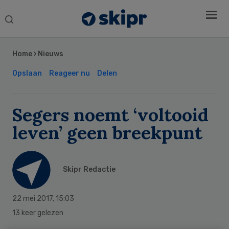
Search
this
Secondary
website
Sidebar
Home
›
Nieuws
Opslaan
Reageer nu
Delen
Segers noemt ‘voltooid
leven’ geen breekpunt
Skipr Redactie
22 mei 2017
,
15:03
13 keer gelezen